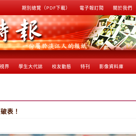
期別總覽（PDF下載）
電子報訂閱
關於我們
視界
學生大代誌
校友動態
特刊
影像資料庫
數破表！