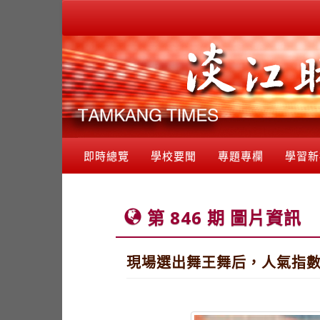
即時總覽
學校要聞
專題專欄
學習新
第 846 期 圖片資訊
現場選出舞王舞后，人氣指