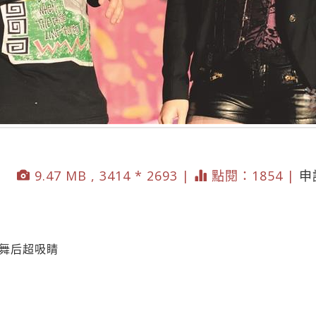
9.47 MB , 3414 * 2693 |
點閱：1854 |
申
王舞后超吸睛