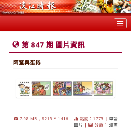
Toggl
navig
第 847 期 圖片資訊
阿驚與蛋捲
7.98 MB , 8215 * 1416 |
點閱：1775 |
申請
圖片
|
分類：
漫畫