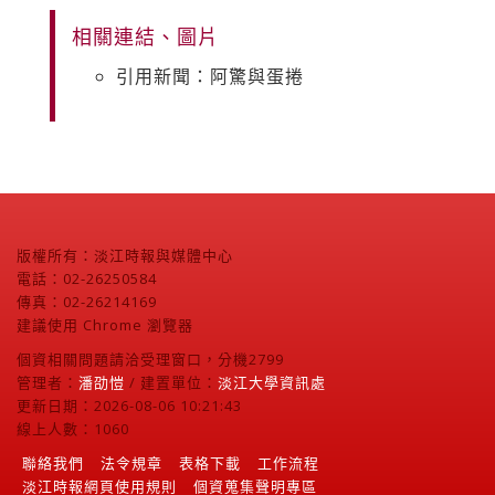
相關連結、圖片
引用新聞：阿驚與蛋捲
版權所有：淡江時報與媒體中心
電話：02-26250584
傳真：02-26214169
建議使用 Chrome 瀏覽器
個資相關問題請洽受理窗口，分機2799
管理者：
潘劭愷
/ 建置單位：
淡江大學資訊處
更新日期：2026-08-06 10:21:43
線上人數：1060
聯絡我們
法令規章
表格下載
工作流程
淡江時報網頁使用規則
個資蒐集聲明專區