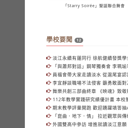
學校要聞
12
淡江永續有蓮同行 徐航健續發獎學
「與蕭邦對話」鋼琴獨奏會 李珮瑜
員福會帶大家走讀淡水 從滬尾宴認
李宜靜談職場不法侵害 籲勇敢面對
舞樂共創三部曲終章 《映魂》致敬
112年教學實踐研究績優計畫 本校
期末教學評量開跑 歡迎踴躍填答抽Air
「崑曲．地下．情」 拉近觀眾與傳
外國雙高中參訪 增進就讀淡江意願
國際文化萬花筒 鄧公國小分享異國
Starry Soirée聖誕聯合舞會 
加退選後補繳費12月24日前完成