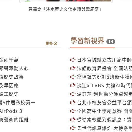
學習新視界
14
更多
金兩千萬
日本宮城縣立古川高中師
琴聲牽動人心
法語教育界盛會 全國法
識歷史故事
翁坤鐸等6位博班新生獲
及早因應
淡江x TVBS 共論AI
礦工歷史
溫鈺萍 趙世勳分獲卓越
獲5件居私校第一
台北市校友會公益平台頒贈
Pods 3
全國高中化學創意賽 闖
統藝術的距離
從勒索軟體到假訊息：資
Ｚ世代訊息爆炸 大傳系
文化
反思自我與社會互動 資
近300學生提前歡慶耶誕節
【110學年度特優導師
學生視為朋友