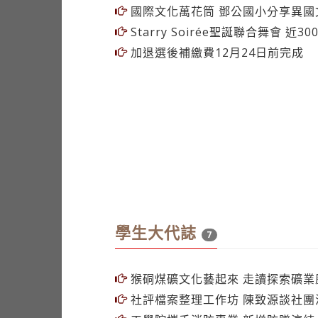
學生大代誌
7
猴硐煤礦文化藝起來 走讀探索礦業
社評檔案整理工作坊 陳致源談社團
工學院攜手消防專業 新增防墜演練
吳虹儀教你初入職場如何保障自己
插花社芳霧星馥成果展 以花藝呈現