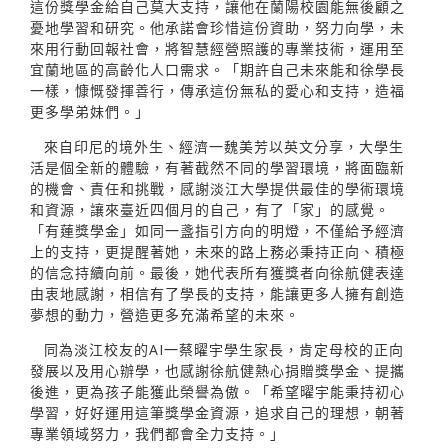
這份獎學金給自己莫大支持，讓他在蘭陽校園能無後顧之
憂地學習和研究。他承諾會珍惜這份資助，努力向學，未
來用行動回報社會，將智慧經營照護的專業技術，運用至
宜蘭地區的高齡化人口需求。「期許自己未來能和徐學長
一樣，慷慨發揮善行，傳承這份無私的愛心和支持，造福
更多學弟妹們。」
來自印尼的境外生、經濟一魏美芳以英文分享，大學生
活是個全新的體驗，有著截然不同的學習環境，將面臨新
的機會、責任和挑戰，感謝淡江大學提供最佳的學術環境
和資源，讓來臺近四個月的自己，有了「家」的感覺。
「有蓮獎學金」如同一盞指引方向的明燈，不僅給予經濟
上的支持，更提醒著她，未來的路上務必秉持正向、積極
的信念持續向前。最後，她代表所有獲獎者向徐航健表達
由衷地感謝，相信有了學長的支持，能讓更多人擁有創造
夢想的動力，營造更多充滿希望的未來。
同為淡江校友的AI一蔡曜宇學生家長，肯定母校的正向
發展以及用心辦學，也感謝徐航健熱心捐贈獎學金、提攜
後進，更為孩子能獲此榮譽為傲。「希望曜宇能秉持初心
學習，好好運用這筆獎學金資源，追求自己的理想，朝著
專業領域努力，我們都會全力支持。」