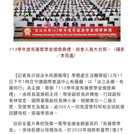
113學年度有蓮獎學金頒獎典禮，與會人員大合照。（攝影
／李而義）
【記者吳沂諠淡水校園報導】學務處生活輔導組12月11
日下午1時在守謙國際會議中心有蓮廳，以「淡江永續、有
蓮同行」為主題，舉辦「113學年度有蓮獎學金頒獎典
禮」。由校長葛煥昭主持，學術副校長許輝煌、行政副校
長林俊宏、國際事務副校長陳小雀、相關單位一二級主
管、受獎學生及親友，逾300人一同見證管科所校友徐航健
回饋母校，造福學弟妹。
目前全臺大專校院單一獎學金總金額最高的「有蓮獎學
金」，係徐航健以母親為名，於2020年捐款新臺幣1億2千