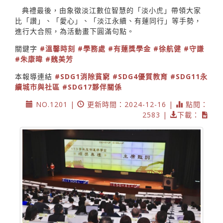
典禮最後，由象徵淡江數位智慧的「淡小虎」帶領大家
比「讚」、「愛心」、「淡江永續、有蓮同行」等手勢，
進行大合照，為活動畫下圓滿句點。
關鍵字
#溫馨時刻
#學務處
#有蓮獎學金
#徐航健
#守謙
#朱康暐
#魏美芳
本報導連結
#SDG1消除貧窮
#SDG4優質教育
#SDG11永
續城市與社區
#SDG17夥伴關係
NO.1201 |
更新時間：2024-12-16 |
點閱：
2583 |
下載：