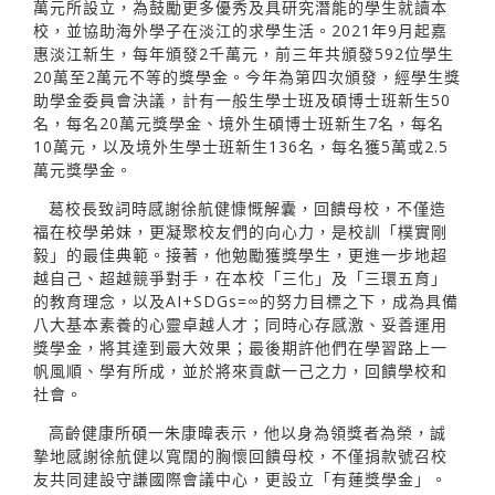
萬元所設立，為鼓勵更多優秀及具研究潛能的學生就讀本
校，並協助海外學子在淡江的求學生活。2021年9月起嘉
惠淡江新生，每年頒發2千萬元，前三年共頒發592位學生
20萬至2萬元不等的獎學金。今年為第四次頒發，經學生獎
助學金委員會決議，計有一般生學士班及碩博士班新生50
名，每名20萬元獎學金、境外生碩博士班新生7名，每名
10萬元，以及境外生學士班新生136名，每名獲5萬或2.5
萬元獎學金。
葛校長致詞時感謝徐航健慷慨解囊，回饋母校，不僅造
福在校學弟妹，更凝聚校友們的向心力，是校訓「樸實剛
毅」的最佳典範。接著，他勉勵獲獎學生，更進一步地超
越自己、超越競爭對手，在本校「三化」及「三環五育」
的教育理念，以及AI+SDGs=∞的努力目標之下，成為具備
八大基本素養的心靈卓越人才；同時心存感激、妥善運用
獎學金，將其達到最大效果；最後期許他們在學習路上一
帆風順、學有所成，並於將來貢獻一己之力，回饋學校和
社會。
高齡健康所碩一朱康暐表示，他以身為領獎者為榮，誠
摯地感謝徐航健以寬闊的胸懷回饋母校，不僅捐款號召校
友共同建設守謙國際會議中心，更設立「有蓮獎學金」。