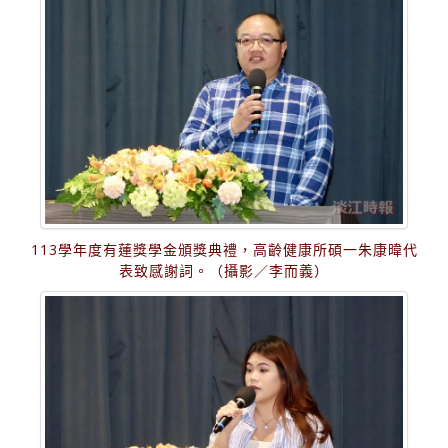
113學年度有蓮獎學金頒獎典禮，高齡健康所碩一朱康暐代
表致感謝詞。（攝影／李而義）