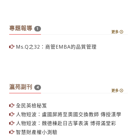
專題報導
1
更多
Ms.Q之32：商管EMBA的品質管理
瀛苑副刊
4
更多
全民英檢秘笈
人物短波：盧國屏將至奧國交換教師 傳授漢學
人物短波：魏德棟赴日古箏表演 博得滿堂彩
智慧財產權小測驗