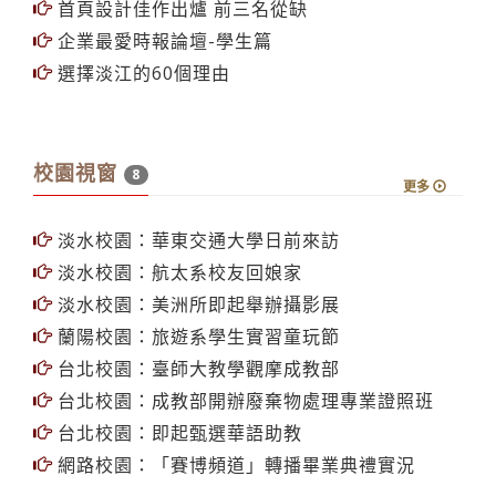
首頁設計佳作出爐 前三名從缺
企業最愛時報論壇-學生篇
選擇淡江的60個理由
校園視窗
8
更多
淡水校園：華東交通大學日前來訪
淡水校園：航太系校友回娘家
淡水校園：美洲所即起舉辦攝影展
蘭陽校園：旅遊系學生實習童玩節
台北校園：臺師大教學觀摩成教部
台北校園：成教部開辦廢棄物處理專業證照班
台北校園：即起甄選華語助教
網路校園：「賽博頻道」轉播畢業典禮實況