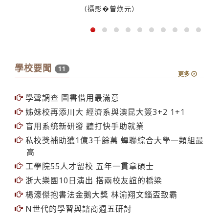
（攝影�曾煥元）
學校要聞
11
更多
學聲調查 圖書借用最滿意
姊妹校再添川大 經濟系與澳昆大簽3+2 1+1
盲用系統新研發 聽打快手助就業
私校獎補助獲1億3千餘萬 蟬聯綜合大學一類組最
高
工學院55人才留校 五年一貫拿碩士
浙大樂團10日演出 搭兩校友誼的橋梁
楊濠傑抱書法金鵝大獎 林渝翔文錙盃致霸
N世代的學習與諮商週五研討