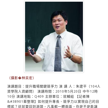
（攝影�林奕宏）
演講題目：提升職場關鍵競爭力 演 講 人：朱建平（104人
資學院人資顧問） 演講時間：2010年5月20日 中午12時
10分 演講地點：Q409 主辦單位：就輔組 【記者陳
&#38901蓁整理】如何提升專長、競爭力以實現自己的目
標呢？這就要回到源頭，凡事都一體兩面，你是不是能讓