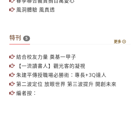
春季聯合義賣捐百萬愛心
風洞體驗 風真透
特刊
5
更多
結合校友力量 奠基一甲子
【一流讀書人】觀光客的凝視
朱建平傳授職場必勝術：專長+3Q達人
第二波定位 放眼世界 第三波提升 開創未來
編者按：