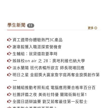
學生新聞
11
更多
資工週帶你體驗熱門3C產品
謝韋毅獲入職涯探索營機會
生輔組：就貸還款要準時
姊妹校on air 之 28：奧地利維也納大學
淡水蘭陽 班代表暢所欲言 師長現場回應
明日之星 金韶獎大贏家詹宇庭再奪金旋獎創作第
一
就輔組推動考照有成 電腦應用賽合格率百分百
社團評鑑之夜 美術社特優 蘭陽街舞社第1
全國日語辯論賽 劉艾茹奪最佳第一反駁士