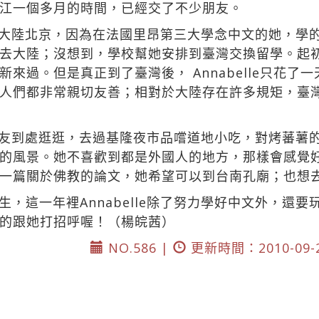
江一個多月的時間，已經交了不少朋友。
國家是大陸北京，因為在法國里昂第三大學念中文的她，
去大陸；沒想到，學校幫她安排到臺灣交換留學。起
來過。但是真正到了臺灣後， Annabelle只花了
人們都非常親切友善；相對於大陸存在許多規矩，臺
會跟朋友到處逛逛，去過基隆夜市品嚐道地小吃，對烤蕃
的風景。她不喜歡到都是外國人的地方，那樣會感覺
一篇關於佛教的論文，她希望可以到台南孔廟；也想
，這一年裡Annabelle除了努力學好中文外，還
的跟她打招呼喔！（楊皖茜）
NO.586 |
更新時間：2010-09-