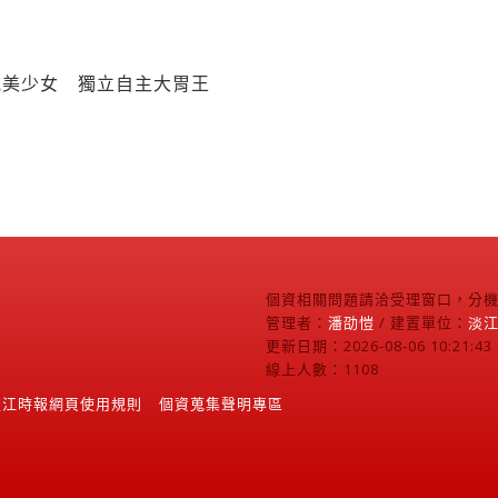
氣美少女 獨立自主大胃王
個資相關問題請洽受理窗口，分機2
管理者：
潘劭愷
/ 建置單位：
淡
更新日期：2026-08-06 10:21:43
線上人數：1108
淡江時報網頁使用規則
個資蒐集聲明專區