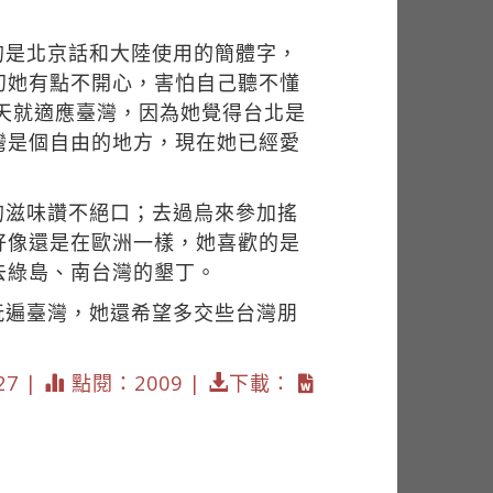
學的是北京話和大陸使用的簡體字，
初她有點不開心，害怕自己聽不懂
一天就適應臺灣，因為她覺得台北是
灣是個自由的地方，現在她已經愛
薯的滋味讚不絕口；去過烏來參加搖
好像還是在歐洲一樣，她喜歡的是
去綠島、南台灣的墾丁。
要玩遍臺灣，她還希望多交些台灣朋
27 |
點閱：2009 |
下載：