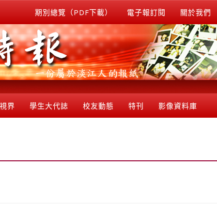
期別總覽（PDF下載）
電子報訂閱
關於我們
視界
學生大代誌
校友動態
特刊
影像資料庫