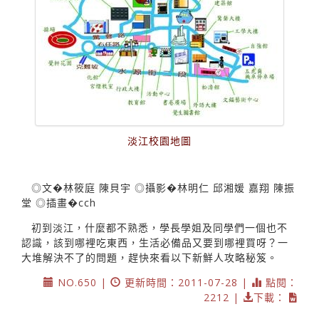
淡江校園地圖
◎文�林筱庭 陳貝宇 ◎攝影�林明仁 邱湘媛 嘉翔 陳振
堂 ◎插畫�cch
初到淡江，什麼都不熟悉，學長學姐及同學們一個也不
認識，該到哪裡吃東西，生活必備品又要到哪裡買呀？一
大堆解決不了的問題，趕快來看以下新鮮人攻略秘笈。
NO.650 |
更新時間：2011-07-28 |
點閱：
2212 |
下載：