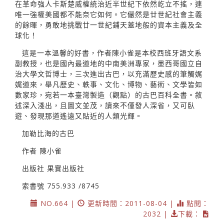
在革命強人卡斯楚威權統治近半世紀下依然屹立不搖，連
唯一強權美國都不能奈它如何。它儼然是廿世紀社會主義
的餘暉，勇敢地挑戰廿一世紀鋪天蓋地般的資本主義及全
球化！
這是一本溫馨的好書，作者陳小雀是本校西班牙語文系
副教授，也是國內最道地的中南美洲專家，墨西哥國立自
治大學文哲博士，三次進出古巴，以充滿歷史感的筆觸娓
娓道來，舉凡歷史、軼事、文化、博物、藝術、文學皆如
數家珍，宛若一本臺灣製造（觀點）的古巴百科全書。敘
述深入淺出，且圖文並茂，讀來不僅發人深省，又可臥
遊、發現那道遙遠又貼近的人類光輝。
加勒比海的古巴
作者 陳小雀
出版社 果實出版社
索書號 755.933 /8745
NO.664 |
更新時間：2011-08-04 |
點閱：
2032 |
下載：