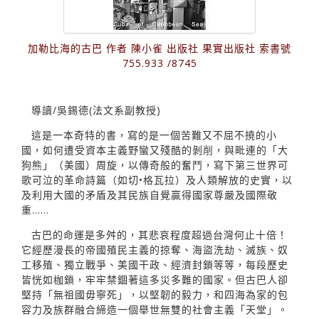
加勒比海的古巴 作者 陳小雀 出版社 果實出版社 索書號
755.933 /8745
導讀/吳錫德(法文系副教授)
這是一本奇特的書，寫的是一個苦難又不屈不撓的小
國，如何遭受資本主義野蠻又殘酷的剝削，與毗連的「大
狗熊」（美國）周旋，以傳奇般的奮鬥，寫下第三世界可
歌可泣的革命詩篇（如切•格瓦拉）及人類解放的史實，以
及利用大國的矛盾及其民族自覺贏得國家尊嚴及國際敬
重……
古巴的命運是多舛的，其悲哀程度超過台灣何止十倍！
它經歷漫長的帝國殖民主義的掠奪、海盜洗劫、滅族、奴
工移殖、獨立戰爭、美國干政、經濟封鎖等等，每段歷史
皆恍如枷鎖，牢牢禁錮著這多災多難的國家。但古巴人卻
堅持「無祖國毋寧死」，以堅韌的毅力，和四海為家的包
容力及族群融合締造一個舉世無雙的社會主義「天堂」。