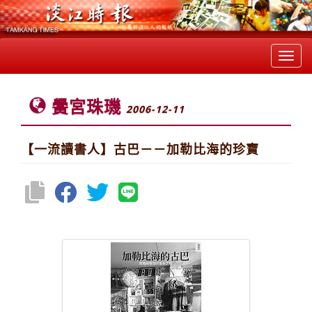
Toggl
navig
黌宮珠璣
2006-12-11
【一流讀書人】古巴－－加勒比海的珍寶