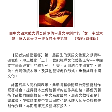
由中文四木雕大師吳榮賜仿甲骨文字創作的「女」字型木
雕，讓人感受到一股女性柔美氣質。 （攝影/練建昕）
【記者洪慈勵報導】第一屆招生的漢語文化暨文獻資料
研究所，現正推動「二十一世紀視覺文化藝術工程──中國
文字藝術與文化詮釋系列」計畫，企圖結合中國文字、書
法、台灣傳統木雕，及其他藝術創作形式，重新詮釋中國
文化。
計畫召集人高柏園表示，此舉將藉學術與台灣藝術創作
緊密相合，提昇對本土傳統藝術的創作與出路，將優秀藝
術作品推向國際舞台。中文系盧國屏、周彥文教授都是計
畫成員，並邀請本校中文四同時也是木雕大師吳榮賜擔任
創作委員，亦期網羅更多藝術家投入。