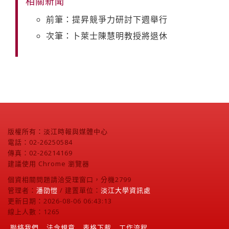
相關新聞
前筆：提昇競爭力研討下週舉行
次筆：卜萊士陳慧明教授將退休
版權所有：淡江時報與媒體中心
電話：02-26250584
傳真：02-26214169
建議使用 Chrome 瀏覽器
個資相關問題請洽受理窗口，分機2799
管理者：
潘劭愷
/ 建置單位：
淡江大學資訊處
更新日期：2026-08-06 06:43:13
線上人數：1265
聯絡我們
法令規章
表格下載
工作流程