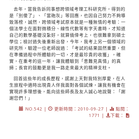
去年，當我告訴同事想跨領域考理工科研究所，得到的
是「別傻了」、「當砲灰」等回應，也因自己努力不夠導
致落榜，誠然，跨領域考試原本就是一種無情的考驗：一
個法學士在面對微積分、線性代數等有字天書時，才知道
自己的數學基礎沒紮好，就算僥倖考上，也很難拿到碩士
學位；檢討過失後重新出發，今年，我考上另一個領域的
研究所，驗證一位老師說過：「考試的結果固然重要，但
在準備過程中所體驗的一切，才是最珍貴的收獲」，確
實，在重考的這一年，讓我體驗到「患難見真情」的真
締；長官的鼓勵更是我一路走來最大的精神支柱。
回首這些年的成長歷程，感謝上天對我特別厚愛，在人
生旅程中適時出現貴人伴我面對各個試煉，讓我有機會在
實現許多理想後，能向這些師長及友人誠心地說聲：「謝
謝您們！」
NO.542 |
更新時間：2010-09-27 |
點閱：
1771 |
下載：