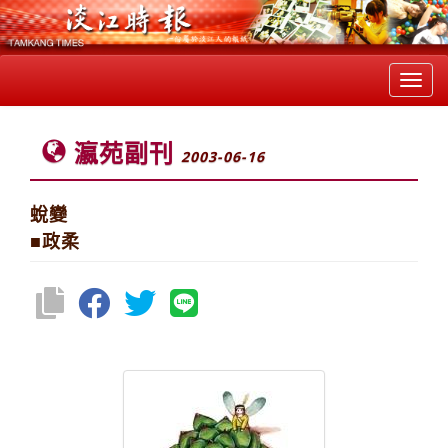
Toggl
navig
瀛苑副刊
2003-06-16
蛻變
■政柔