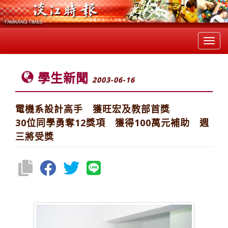
Toggl
navig
學生新聞
2003-06-16
電機系設計高手 獲旺宏及教部首獎
30位同學勇奪12獎項 獲得100萬元補助 週
三將受獎