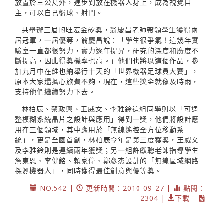
放置於三公尺外，進步到放在機器人身上，成為視覺自
主，可以自己盤球、射門。
共舉辦三屆的旺宏金矽獎，翁慶昌老師帶領學生獲得兩
屆冠軍，一屆優等，翁慶昌說：「學生很爭氣！這幾年實
驗室一直都很努力，實力逐年提昇，研究的深度和廣度不
斷提高，因此得獎機率也高。」他們也將以這個作品，參
加九月中在維也納舉行十天的「世界機器足球員大賽」，
原本大家還擔心旅費不夠，現在，這些獎金就像及時雨，
支持他們繼續努力下去。
林柏辰、蔡政興、王威文、李雅鈴這組同學則以「可調
整模糊系統晶片之設計與應用」得到一獎，他們將設計應
用在三個領域，其中應用於「無線遙控全方位移動系
統」，更是全國首創，林柏辰今年是第三度獲獎，王威文
及李雅鈴則是連續兩年獲獎；另一組許獻聰老師指導學生
詹東恩、李健銘、賴家偉、鄭彥杰設計的「無線區域網路
探測機器人」，同時獲得最佳創意與優等獎。
NO.542 |
更新時間：2010-09-27 |
點閱：
2304 |
下載：