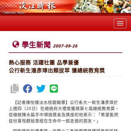
Toggl
navig
學生新聞
2007-09-26
熱心服務 活躍社團 品學兼優
公行新生潘彥璋出類拔萃 獲總統教育獎
【記者陳怡臻淡水校園報導】公行系大一新生潘彥璋於
上週四（20日）在總統府大禮堂獲頒第七屆總統教育獎，
從總統陳水扁手中領過獎金及獎座的他表示：「希望能把
這份喜悅獻給曾經在生命中一起走過的朋友。」
個性隨和的潘彥璋，自國小三年級便積極踴躍參與班級