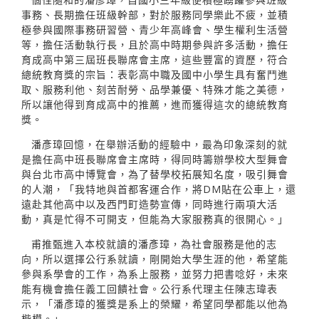
事務、長期擔任班級幹部，對於服務同學樂此不疲，並積
極參與國際事務研習營、青少年高峰會、學生權利生活營
等，擔任活動執行長，且於高中時期參與許多活動，擔任
育成高中第三屆班長聯席會主席，這些豐富的資歷，符合
總統教育獎的宗旨：表彰高中職及國中小學生具有奮鬥進
取、服務利他、刻苦耐勞、品學兼優、特殊才能之美德，
所以讓他得到育成高中的推薦，進而獲得這次的總統教育
獎。
潘彥璋回憶，在舉辦活動的經驗中，最為印象深刻的就
是擔任高中班長聯席會主席時，得同時籌辦學校大型舞會
與台北市高中博覽會，為了替學校拓展知名度，吸引舞會
的人潮，「我特地與首都客運合作，將DM貼在公車上，還
遠赴其他高中以及西門町造勢宣傳，同時進行兩項大活
動，真是忙得不可開支，但能為大家服務真的很開心。」
甫推甄進入本校就讀的潘彥璋，為社會服務是他的志
向，所以選擇公行系就讀，剛開始大學生涯的他，希望能
參與系學會的工作，為系上服務，並努力把書唸好，未來
能有機會擔任義工回饋社會。公行系代理主任陳志瑋表
示，「潘彥璋的獲獎是系上的榮耀，希望同學都能以他為
楷模。」