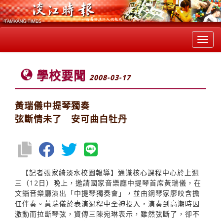
Toggl
navig
學校要聞
2008-03-17
黃瑞儀中提琴獨奏
弦斷情未了 安可曲白牡丹
【記者張家綺淡水校園報導】通識核心課程中心於上週
三（12日）晚上，邀請國家音樂廳中提琴首席黃瑞儀，在
文錙音樂廳演出「中提琴獨奏會」，並由鋼琴家廖皎含擔
任伴奏。黃瑞儀於表演過程中全神投入，演奏到高潮時因
激動而拉斷琴弦，資傳三陳宛琳表示，雖然弦斷了，卻不