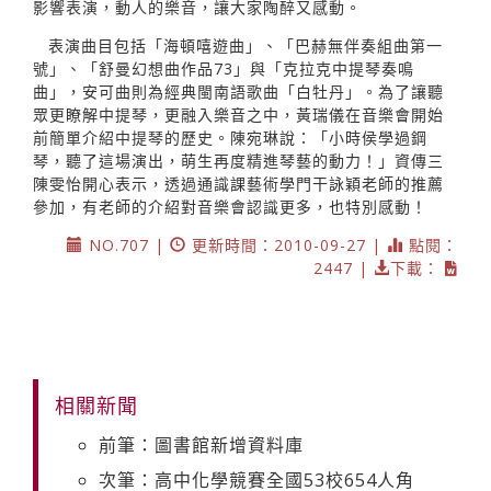
影響表演，動人的樂音，讓大家陶醉又感動。
表演曲目包括「海頓嘻遊曲」、「巴赫無伴奏組曲第一
號」、「舒曼幻想曲作品73」與「克拉克中提琴奏鳴
曲」，安可曲則為經典閩南語歌曲「白牡丹」。為了讓聽
眾更瞭解中提琴，更融入樂音之中，黃瑞儀在音樂會開始
前簡單介紹中提琴的歷史。陳宛琳說：「小時侯學過鋼
琴，聽了這場演出，萌生再度精進琴藝的動力！」資傳三
陳雯怡開心表示，透過通識課藝術學門干詠穎老師的推薦
參加，有老師的介紹對音樂會認識更多，也特別感動！
NO.707 |
更新時間：2010-09-27 |
點閱：
2447 |
下載：
相關新聞
前筆：圖書館新增資料庫
次筆：高中化學競賽全國53校654人角