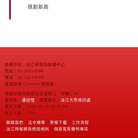
逐創新高
版權所有：淡江時報與媒體中心
電話：02-26250584
傳真：02-26214169
建議使用 Chrome 瀏覽器
個資相關問題請洽受理窗口，分機2799
管理者：
潘劭愷
/ 建置單位：
淡江大學資訊處
更新日期：2026-08-10 08:35:38
線上人數：1232
聯絡我們
法令規章
表格下載
工作流程
淡江時報網頁使用規則
個資蒐集聲明專區