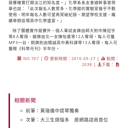
競賽確實打開淡江的知名度。」化學系系友會總幹事曾榮
華也說：「此次報名人數眾多，化學館的實驗室幾乎不敷
使用，明年報名人數可望再突破紀錄，期望學校支援，繼
續舉辦這場高中化學盛宴。」
除了團體實作競賽外，個人筆試金牌由師大附中陳冠宇
等8人奪得、銀牌由北一女陳怡嘉等12人奪得，每人可獲
MP3一台，銅牌則由精誠高中黃科譯等13人奪得，每人可
獲贈《科學月刊》半年份。
NO.707 |
更新時間：2010-09-27 |
點閱：
2038 |
下載：
相關新聞
前筆：黃瑞儀中提琴獨奏
次筆：大三生煩惱多 居網路諮商首位