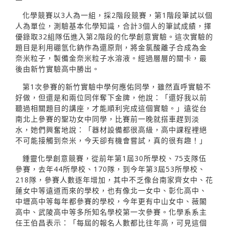
化學競賽以3人為一組，採2階段競賽，第1階段筆試以個
人為單位，測驗基本化學知識，合計3個人的筆試成績，擇
優錄取32組隊伍進入第2階段的化學創意實驗。這次實驗的
題目是利用硼氫化鈉作為還原劑，將金氯酸離子合成為金
奈米粒子，製備金奈米粒子水溶液。經過層層的關卡，最
後由新竹實驗高中勝出。
第1次參賽的新竹實驗中學何應佑同學，雖然直呼實驗不
好做，但還是和兩位同伴奪下金牌，他說：「還好我以前
聽過相關題目的講座，才能順利完成這個實驗。」遠從台
南北上參賽的聖功女中同學，比賽前一晚就搭車趕到淡
水，她們興奮地說：「器材設備都很高級，高中課程裡絕
不可能接觸到奈米，今天卻有機會嘗試，真的很有趣！」
鍾靈化學創意競賽，從前年第1屆30所學校、75支隊伍
參賽，去年44所學校、170隊，到今年第3屆53所學校、
218隊，參賽人數逐年增加，其中不乏像台南家齊女中、花
蓮女中等遠道而來的學校，也有像北一女中、彰化高中、
中壢高中等每年都參賽的學校，今年更有中山女中、薇閣
高中、武陵高中等多所知名學校第一次參賽。化學系系主
任王伯昌表示：「每屆的報名人數都比往年高，可見這個