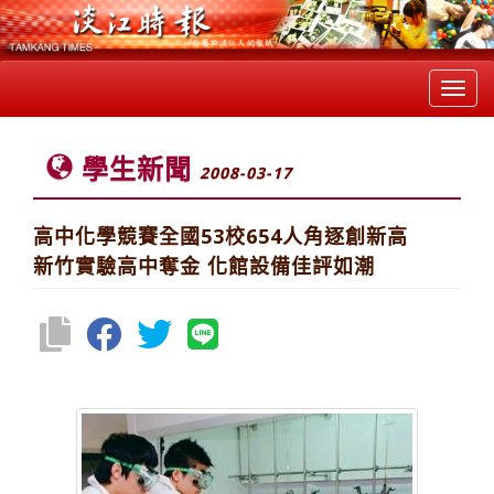
Toggl
navig
學生新聞
2008-03-17
高中化學競賽全國53校654人角逐創新高
新竹實驗高中奪金 化館設備佳評如潮