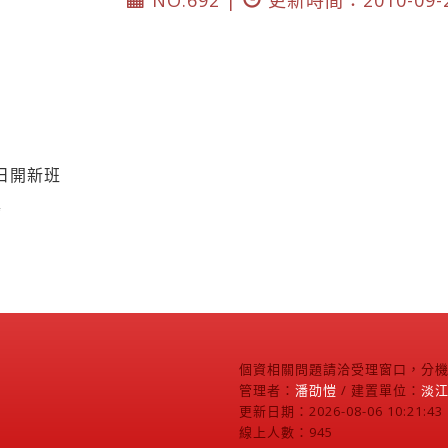
NO.692 |
更新時間：2010-09-
5日開新班
導
個資相關問題請洽受理窗口，分機2
管理者：
潘劭愷
/ 建置單位：
淡
更新日期：2026-08-06 10:21:43
線上人數：945