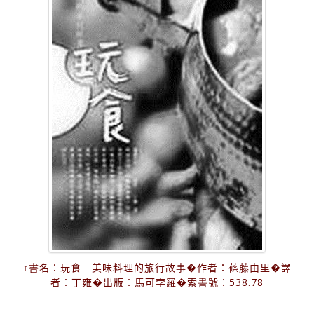
↑書名：玩食－美味料理的旅行故事�作者：蓧藤由里�譯
者：丁雍�出版：馬可孛羅�索書號：538.78