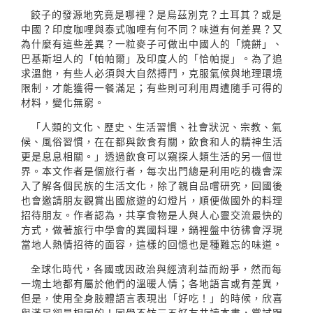
餃子的發源地究竟是哪裡？是烏茲別克？土耳其？或是
中國？印度咖哩與泰式咖哩有何不同？味道有何差異？又
為什麼有這些差異？一粒麥子可做出中國人的「燒餅」、
巴基斯坦人的「帕帕爾」及印度人的「恰帕提」。為了追
求溫飽，有些人必須與大自然搏鬥，克服氣候與地理環境
限制，才能獲得一餐滿足；有些則可利用周遭隨手可得的
材料，變化無窮。
「人類的文化、歷史、生活習慣、社會狀況、宗教、氣
候、風俗習慣，在在都與飲食有關，飲食和人的精神生活
更是息息相關。」透過飲食可以窺探人類生活的另一個世
界。本文作者是個旅行者，每次出門總是利用吃的機會深
入了解各個民族的生活文化，除了親自品嚐研究，回國後
也會邀請朋友觀賞出國旅遊的幻燈片，順便做國外的料理
招待朋友。作者認為，共享食物是人與人心靈交流最快的
方式，做著旅行中學會的異國料理，鍋裡盤中彷彿會浮現
當地人熱情招待的面容，這樣的回憶也是種難忘的味道。
全球化時代，各國或因政治與經濟利益而紛爭，然而每
一塊土地都有屬於他們的溫暖人情；各地語言或有差異，
但是，使用全身肢體語言表現出「好吃！」的時候，欣喜
與滿足卻是相同的！同學不妨三五好友共讀本書，嘗試跟