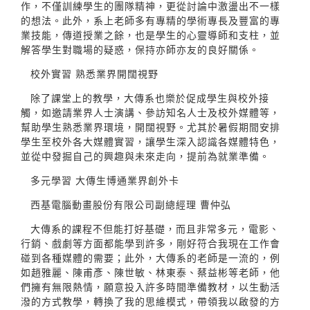
作，不僅訓練學生的團隊精神，更從討論中激盪出不一樣
的想法。此外，系上老師多有專精的學術專長及豐富的專
業技能，傳道授業之餘，也是學生的心靈導師和支柱，並
解答學生對職場的疑惑，保持亦師亦友的良好關係。
校外實習 熟悉業界開闊視野
除了課堂上的教學，大傳系也樂於促成學生與校外接
觸，如邀請業界人士演講、參訪知名人士及校外媒體等，
幫助學生熟悉業界環境，開闊視野。尤其於暑假期間安排
學生至校外各大媒體實習，讓學生深入認識各媒體特色，
並從中發掘自己的興趣與未來走向，提前為就業準備。
多元學習 大傳生博通業界創外卡
西基電腦動畫股份有限公司副總經理 曹仲弘
大傳系的課程不但能打好基礎，而且非常多元，電影、
行銷、戲劇等方面都能學到許多，剛好符合我現在工作會
碰到各種媒體的需要；此外，大傳系的老師是一流的，例
如趙雅麗、陳甫彥、陳世敏、林東泰、蔡益彬等老師，他
們擁有無限熱情，願意投入許多時間準備教材，以生動活
潑的方式教學，轉換了我的思維模式，帶領我以啟發的方