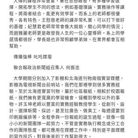
大傳的課程非常豐富，重在思想啟發，有多種學習選
擇，開拓學生不同的想法，例如基礎理論、實務操作等課
程，將兩者結合，能更有效學習。而系上的老師都很優
秀，各有特色，王慰慈老師的課非常札實，可以打下很好
的基礎；紀慧君老師常常會像大姐姐，關心同學的情況；
而趙雅麗老師更是啟發我人生的一位心靈導師。系上同學
感情都很好，學長姐也非常照顧學弟妹，在業界都會互相
幫助。
傳播強棒 叱吒媒壇
聯合報政治新聞組召集人 何振忠
大學期間分別加入了影棚和北海道刊物兩個實習媒體，
影棚為電視新聞台前哨站，我們在那裡學到很多實務經
驗。至於北海道實習刊物，屬於社區報紙，相較於校園報
紙，我們擁有更寬廣的學習機會，接觸到學校以外的事
物。許玉坤老師以豐富的實務經驗教授學生，從創刊、設
計、選擇新聞、採訪，甚至拉廣告、做美工，每週還要到
印刷廠編排等，全程參與一份報紙的誕生過程，就像一個
小小的新聞團隊一起努力，不管是實務執行概念或分工合
作的團隊態度，都可應用在媒體工作中，特別是平面媒體
的寫作技巧，對我後來的工作幫助很大。