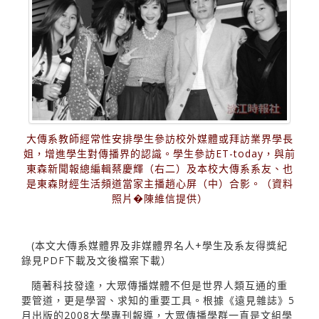
大傳系教師經常性安排學生參訪校外媒體或拜訪業界學長
姐，增進學生對傳播界的認識。學生參訪ET-today，與前
東森新聞報總編輯蔡慶輝（右二）及本校大傳系系友、也
是東森財經生活頻道當家主播趙心屏（中）合影。（資料
照片�陳維信提供）
(本文大傳系媒體界及非媒體界名人+學生及系友得獎紀
錄見PDF下載及文後檔案下載）
隨著科技發達，大眾傳播媒體不但是世界人類互通的重
要管道，更是學習、求知的重要工具。根據《遠見雜誌》5
月出版的2008大學專刊報導，大眾傳播學群一直是文組學