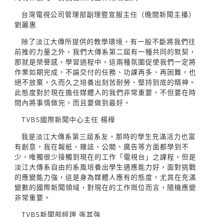
台灣電視公司管理部副理暨宣服主任（晚間新聞主播）
劉麗惠
除了淡江大傳所提供的教學環境，有一股不斷將我們往
前推的力量之外，我們大傳系第二屆有一種共同的默契，
那就是榮譽感，學習過程中，這兩種氛圍促使我們一定將
作業如期完成，不論交付的任務、功課再多、再困難，也
絕不放棄，久而久之培養出刻苦耐勞、堅持到底的精神。
此態度對於現在擔任媒體人的我們非常重要，不但要在時
間內將事情做完，而且要做到最好。
TVBS國際新聞中心主任 楊樺
我是淡江大傳系第三屆系友，那時的學生充滿活力也富
有創意，我在報紙、雜誌、公關、廣告等方面都學到不
少，唯獨很少接觸到現在的工作「電視台」之課程，但是
淡江大傳系自由的系風培養出學生適應能力好，面對挑戰
的應變能力強，這是身為媒體人應有的態度，尤其在充滿
變數的國際新聞領域，對現在的工作崗位而言，隨機應變
非常重要。
TVBS新聞部經理 張其強