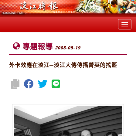
Toggl
navig
專題報導
2008-05-19
外卡效應在淡江─淡江大傳傳播菁英的搖籃