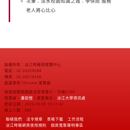
次筆：淡水校園知識之城：學保險 服務
老人將心比心
版權所有：淡江時報與媒體中心
電話：02-26250584
傳真：02-26214169
建議使用 Chrome 瀏覽器
個資相關問題請洽受理窗口，分機2799
管理者：
潘劭愷
/ 建置單位：
淡江大學資訊處
更新日期：2026-08-06 10:21:43
線上人數：880
聯絡我們
法令規章
表格下載
工作流程
淡江時報網頁使用規則
個資蒐集聲明專區