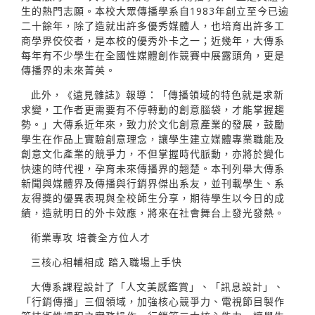
生的熱門志願。本校大眾傳播學系自1983年創立至今已逾
二十餘年，除了造就出許多優秀媒體人，也培育出許多工
商學界佼佼者，是本校的優秀外卡之一；近幾年，大傳系
每年有不少學生在全國性媒體創作競賽中展露頭角，更是
傳播界的未來菁英。
此外，《遠見雜誌》報導：「傳播領域的特色就是求新
求變，工作者更需要有不停轉動的創意腦袋，才能掌握趨
勢。」大傳系近年來，致力於文化創意產業的發展，鼓勵
學生在作品上實驗創意理念，讓學生建立媒體專業職能及
創意文化產業的競爭力，不但掌握時代脈動，亦將於變化
快速的時代裡，孕育未來傳播界的翹楚。本刊列舉大傳系
新聞與媒體界及傳播與行銷界傑出系友，並刊載學生、系
友得獎的優異表現與全校師生分享，期待學生以今日的成
績，造就明日的外卡效應，將來在社會舞台上發光發熱。
術業專攻 培養全方位人才
三核心相輔相成 踏入職場上手快
大傳系課程設計了「人文美感鑑賞」、「訊息設計」、
「行銷傳播」三個領域，加強核心競爭力、電視節目製作