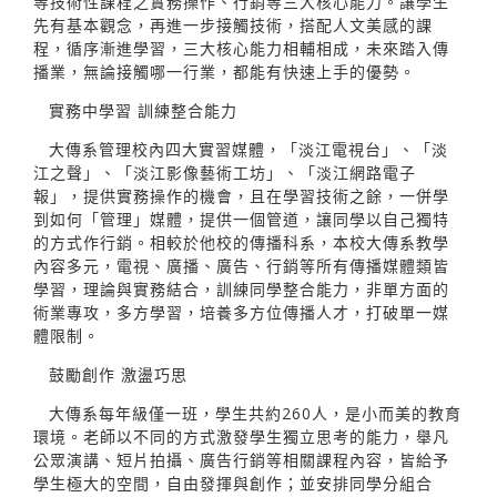
等技術性課程之實務操作、行銷等三大核心能力。讓學生
先有基本觀念，再進一步接觸技術，搭配人文美感的課
程，循序漸進學習，三大核心能力相輔相成，未來踏入傳
播業，無論接觸哪一行業，都能有快速上手的優勢。
實務中學習 訓練整合能力
大傳系管理校內四大實習媒體，「淡江電視台」、「淡
江之聲」、「淡江影像藝術工坊」、「淡江網路電子
報」，提供實務操作的機會，且在學習技術之餘，一併學
到如何「管理」媒體，提供一個管道，讓同學以自己獨特
的方式作行銷。相較於他校的傳播科系，本校大傳系教學
內容多元，電視、廣播、廣告、行銷等所有傳播媒體類皆
學習，理論與實務結合，訓練同學整合能力，非單方面的
術業專攻，多方學習，培養多方位傳播人才，打破單一媒
體限制。
鼓勵創作 激盪巧思
大傳系每年級僅一班，學生共約260人，是小而美的教育
環境。老師以不同的方式激發學生獨立思考的能力，舉凡
公眾演講、短片拍攝、廣告行銷等相關課程內容，皆給予
學生極大的空間，自由發揮與創作；並安排同學分組合