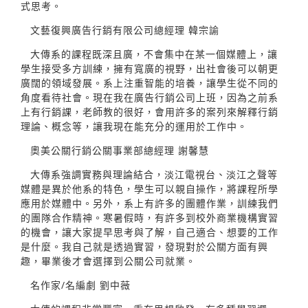
式思考。
文藝復興廣告行銷有限公司總經理 韓宗諭
大傳系的課程既深且廣，不會集中在某一個媒體上，讓
學生接受多方訓練，擁有寬廣的視野，出社會後可以朝更
廣闊的領域發展。系上注重智能的培養，讓學生從不同的
角度看待社會。現在我在廣告行銷公司上班，因為之前系
上有行銷課，老師教的很好，會用許多的案列來解釋行銷
理論、概念等，讓我現在能充分的運用於工作中。
奧美公關行銷公關事業部總經理 謝馨慧
大傳系強調實務與理論結合，淡江電視台、淡江之聲等
媒體是異於他系的特色，學生可以親自操作，將課程所學
應用於媒體中。另外，系上有許多的團體作業，訓練我們
的團隊合作精神。寒暑假時，有許多到校外商業機構實習
的機會，讓大家提早思考與了解，自己適合、想要的工作
是什麼。我自己就是透過實習，發現對於公關方面有興
趣，畢業後才會選擇到公關公司就業。
名作家/名編劇 劉中薇