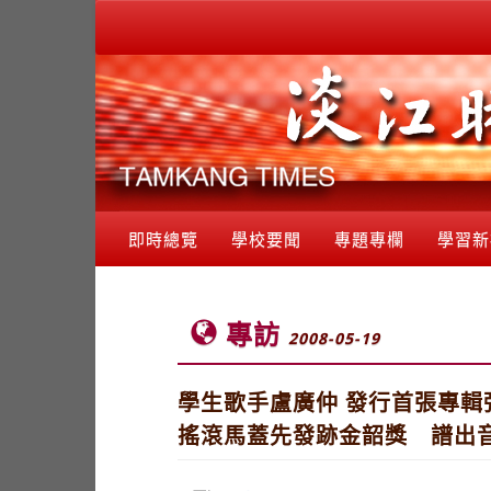
即時總覽
學校要聞
專題專欄
學習新
專訪
2008-05-19
學生歌手盧廣仲 發行首張專輯
搖滾馬蓋先發跡金韶獎 譜出