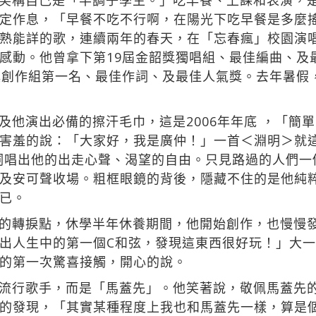
笑稱自己是「半調子學生。」吃早餐、上課和表演，
定作息，「早餐不吃不行啊，在陽光下吃早餐是多麼
熟能詳的歌，連續兩年的春天，在「忘春瘋」校園演
感動。他曾拿下第19屆金韶獎獨唱組、最佳編曲、及最
獎創作組第一名、最佳作詞、及最佳人氣獎。去年暑假，
及他演出必備的擦汗毛巾，這是2006年年底 ，「簡
的說：「大家好，我是廣仲！」一首＜淵明＞就這麼開唱了
 it all.」歌詞唱出他的出走心聲、渴望的自由。只見路過
及安可聲收場。粗框眼鏡的背後，隱藏不住的是他純
已。
的轉捩點，休學半年休養期間，他開始創作，也慢慢
出人生中的第一個C和弦，發現這東西很好玩！」大
的第一次驚喜接觸，開心的說。
流行歌手，而是「馬蓋先」。他笑著說，敬佩馬蓋先
的發現，「其實某種程度上我也和馬蓋先一樣，算是個