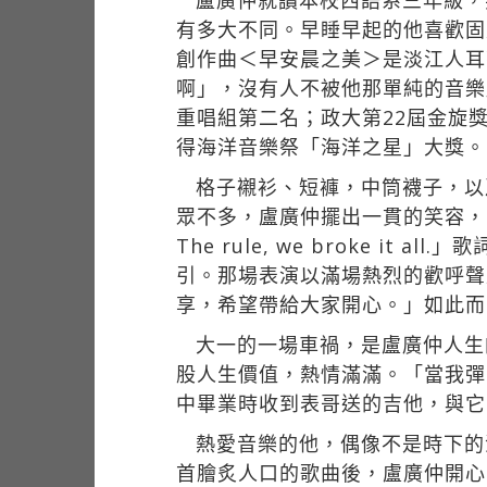
盧廣仲就讀本校西語系三年級，
有多大不同。早睡早起的他喜歡固
創作曲＜早安晨之美＞是淡江人耳
啊」，沒有人不被他那單純的音樂
重唱組第二名；政大第22屆金旋
得海洋音樂祭「海洋之星」大獎。
格子襯衫、短褲，中筒襪子，以
眾不多，盧廣仲擺出一貫的笑容，害羞
The rule, we broke
引。那場表演以滿場熱烈的歡呼聲
享，希望帶給大家開心。」如此而
大一的一場車禍，是盧廣仲人生
股人生價值，熱情滿滿。「當我彈
中畢業時收到表哥送的吉他，與它
熱愛音樂的他，偶像不是時下的
首膾炙人口的歌曲後，盧廣仲開心