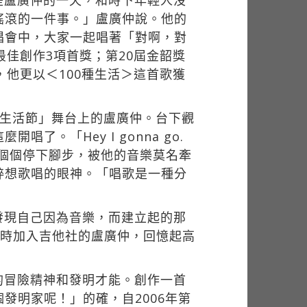
是盧廣仲的一天，和時下年輕人沒
搖滾的一件事。」盧廣仲說。他的
唱會中，大家一起唱著「對啊，對
佳創作3項首獎；第20屆金韶獎
他更以＜100種生活＞這首歌獲
單生活節」舞台上的盧廣仲。台下觀
。「Hey I gonna go.
的人們一個個停下腳步，被他的音樂莫名牽
粹想歌唱的眼神。「唱歌是一種分
發現自己因為音樂，而建立起的那
一時加入吉他社的盧廣仲，回憶起高
的冒險精神和發明才能。創作一首
發明家呢！」的確，自2006年第