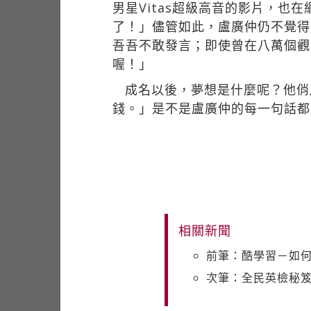
男星Vitas超級高音的影片，
了！」儘管如此，盧廣仲仍不覺得
吾吾不敢發言；即使曾在八萬個觀
喔！」
成名以後，夢想是什麼呢？他俏
錢。」是不是盧廣仲的每一句話都
相關新聞
前筆：酷學習－如
次筆：全民英檢秘