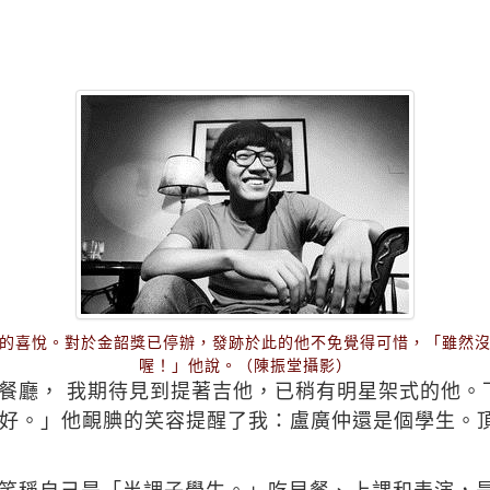
的喜悅。對於金韶獎已停辦，發跡於此的他不免覺得可惜，「雖然
喔！」他說。（陳振堂攝影）
餐廳， 我期待見到提著吉他，已稍有明星架式的他。
好。」他靦腆的笑容提醒了我：盧廣仲還是個學生。