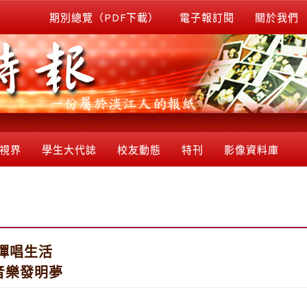
期別總覽（PDF下載）
電子報訂閱
關於我們
視界
學生大代誌
校友動態
特刊
影像資料庫
彈唱生活
音樂發明夢