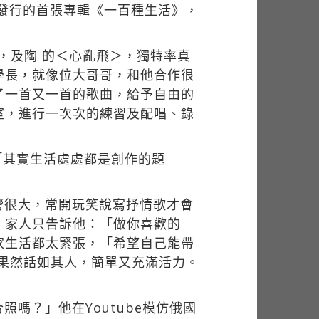
將發行的首張專輯《一百種生活》，
，及陶 的＜心亂飛＞，獨特率真
學長，就像位大哥哥，和他合作很
了一首又一首的歌曲，給予自由的
室，進行一次次的練習及配唱、錄
「其實生活處處都是創作的題
響很大，常開玩笑說寫抒情歌才會
。家人只告訴他：「做你喜歡的
家生活都太緊張，「希望自己能帶
喔！」果然話如其人，簡單又充滿活力。
嗎？」他在Youtube模仿俄國