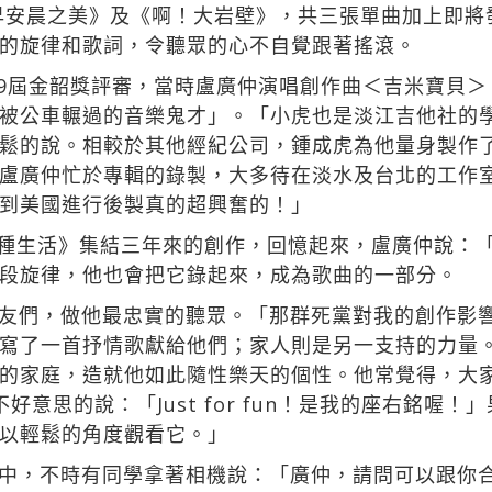
《早安晨之美》及《啊！大岩壁》，共三張單曲加上即
的旋律和歌詞，令聽眾的心不自覺跟著搖滾。
第19屆金韶獎評審，當時盧廣仲演唱創作曲＜吉米寶貝＞
被公車輾過的音樂鬼才」。「小虎也是淡江吉他社的
鬆的說。相較於其他經紀公司，鍾成虎為他量身製作
盧廣仲忙於專輯的錄製，大多待在淡水及台北的工作
到美國進行後製真的超興奮的！」
00種生活》集結三年來的創作，回憶起來，盧廣仲說：
段旋律，他也會把它錄起來，成為歌曲的一部分。
友們，做他最忠實的聽眾。「那群死黨對我的創作影
寫了一首抒情歌獻給他們；家人則是另一支持的力量
的家庭，造就他如此隨性樂天的個性。他常覺得，大
他不好意思的說：「Just for fun！是我的座右銘
以輕鬆的角度觀看它。」
中，不時有同學拿著相機說：「廣仲，請問可以跟你合照