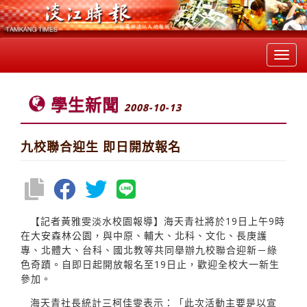
Toggl
navig
學生新聞
2008-10-13
九校聯合迎生 即日開放報名
【記者黃雅雯淡水校園報導】海天青社將於19日上午9時
在大安森林公園，與中原、輔大、北科、文化、長庚護
專、北體大、台科、國北教等共同舉辦九校聯合迎新－綠
色奇蹟。自即日起開放報名至19日止，歡迎全校大一新生
參加。
海天青社長統計三柯佳雯表示：「此次活動主要是以宣