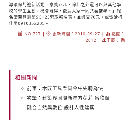
導環保的迎新活動，意義非凡，除此之外還可以與其他學
校的學生互動，機會難得，歡迎大家一同共襄盛舉。」報
名請至體育館SG123索取報名表，並繳交70元，或電洽柯
佳雯0910352205。
NO.727 |
更新時間：2010-09-27 |
點閱：
2012 |
下載：
相關新聞
前筆：木匠工具樂團今午先聽為快
次筆：建築界國際新星方菀莉 呂欣侃
融合自然與數位 設計人性建築