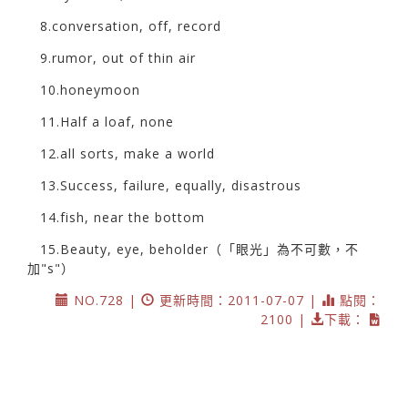
8.conversation, off, record
9.rumor, out of thin air
10.honeymoon
11.Half a loaf, none
12.all sorts, make a world
13.Success, failure, equally, disastrous
14.fish, near the bottom
15.Beauty, eye, beholder（「眼光」為不可數，不
加"s"）
NO.728 |
更新時間：2011-07-07 |
點閱：
2100 |
下載：