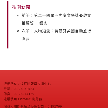
相關新聞
前筆：第二十四屆五虎崗文學獎�散文
推薦獎 ：銀杏
次筆：人物短波：黃毓芬美國自助旅行
圓夢
版權所有：淡江時報與媒體中心
電話：02-26250584
傳真：02-26214169
建議使用 Chrome 瀏覽器
個資相關問題請洽受理窗口，分機2799