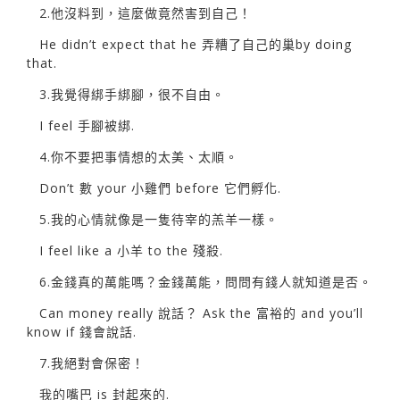
2.他沒料到，這麼做竟然害到自己！
He didn’t expect that he 弄糟了自己的巢by doing
that.
3.我覺得綁手綁腳，很不自由。
I feel 手腳被綁.
4.你不要把事情想的太美、太順。
Don’t 數 your 小雞們 before 它們孵化.
5.我的心情就像是一隻待宰的羔羊一樣。
I feel like a 小羊 to the 殘殺.
6.金錢真的萬能嗎？金錢萬能，問問有錢人就知道是否。
Can money really 說話？ Ask the 富裕的 and you’ll
know if 錢會說話.
7.我絕對會保密！
我的嘴巴 is 封起來的.