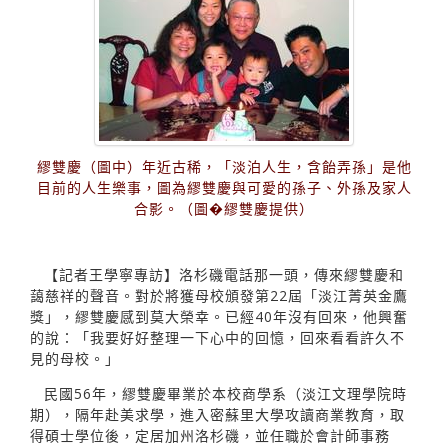
繆雙慶（圖中）年近古稀，「淡泊人生，含飴弄孫」是他
目前的人生樂事，圖為繆雙慶與可愛的孫子、外孫及家人
合影。（圖�繆雙慶提供）
【記者王學寧專訪】洛杉磯電話那一頭，傳來繆雙慶和
藹慈祥的聲音。對於將獲母校頒發第22屆「淡江菁英金鷹
獎」，繆雙慶感到莫大榮幸。已經40年沒有回來，他興奮
的說：「我要好好整理一下心中的回憶，回來看看許久不
見的母校。」
民國56年，繆雙慶畢業於本校商學系（淡江文理學院時
期），隔年赴美求學，進入密蘇里大學攻讀商業教育，取
得碩士學位後，定居加州洛杉磯，並任職於會計師事務