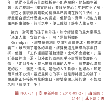
年，他從不覺得有什麼挫折是不能克服的。他鼓勵學弟
妹，淡江校訓─「樸實剛毅」要謹記在心；年輕時不了解，
「現在才發現樸實剛毅的精神早已實踐在我的生活中。」
繆雙慶自認沒什麼過人的長處，但節儉、實際，把能力範
圍內的事做好，無形之中，便已成就了許多人生目標。
擁有一對可愛的孫子和外孫，如今繆雙慶的最大樂事是
「淡泊人生，含飴弄孫。」除了當個稱職的
「Grandpa」，繆雙慶也利用空閒打高爾夫球、擔任慈濟
義工，雖已到了退休的年歲，繆雙慶還是繼續為事業打
拼，他說：「工作讓腦筋活動活動，比較不會變老。」最
近美國經濟下滑，但外面的風雨似乎不影響繆雙慶的心
情，「走到今天，我已擁有圓滿的人生。」繆雙慶心滿意
足的說。「滿足、惜福」是他的人生哲學，他認為，知足
簡單就不心煩。最近最開心的事，就是即將誕生的孫子，
預產期正好接近母校的生日，繆雙慶開玩笑的說，不如取
名叫「繆淡江」吧！
NO.731 |
更新時間：2010-09-27 |
點閱：
2144 |
下載：