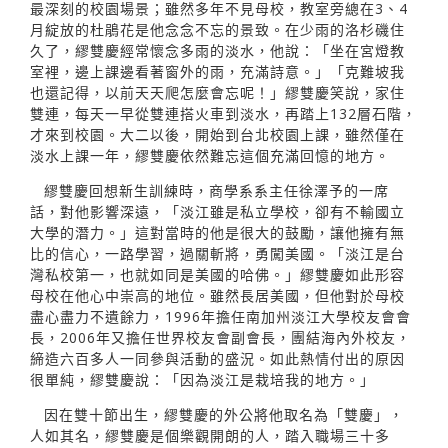
最深刻的校園場景；雖然多年不見母校，教室旁總在3、4
月綻放的杜鵑花是他念念不忘的景致。在少雨的洛杉磯住
久了，繆雙慶經常懷念多雨的淡水，他說：「坐在宮燈教
室裡，邊上課邊看著窗外的雨，充滿詩意。」「克難坡我
也還記得，以前天天爬怎麼會忘呢！」繆雙慶笑說，家住
雙連，每天一早從雙連搭火車到淡水，再踏上132層石階，
才來到校園。大二以後，開始到台北校園上課，雖然僅在
淡水上課一年，繆雙慶依然難忘這個充滿回憶的地方。
繆雙慶回想新生訓練時，商學系系主任徐澤予的一席
話，對他影響深遠，「淡江雖是私立學校，卻有不輸國立
大學的潛力。」這對當時的他是很大的鼓勵，讓他擁有無
比的信心，一路學習，過關斬將，勇闖美國。「淡江是台
灣私校第一，也就如同是美國的哈佛。」繆雙慶如此形容
母校在他心中崇高的地位。雖然長居美國，但他對於母校
盡心盡力不遺餘力，1996年擔任南加州淡江大學校友會會
長，2006年又擔任世界校友會副會長，團結海內外校友，
締造六百多人一同參與活動的盛況。如此熱情付出的原因
很單純，繆雙慶說：「因為淡江是栽培我的地方。」
因在雙十節出生，繆雙慶的外公將他取名為「雙慶」，
人如其名，繆雙慶是個樂觀開朗的人，踏入職場三十多