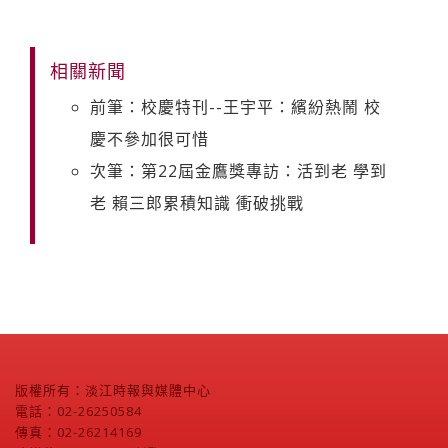
相關新聞
前筆：校慶特刊--王宇平：繽紛熱鬧 校
慶不參加很可惜
次筆：第22屆金鷹獎專訪：活到老 學到
老 賴三郎累積知識 衝破挑戰
版權所有：淡江時報與媒體中心
電話：02-26250584
傳真：02-26214169