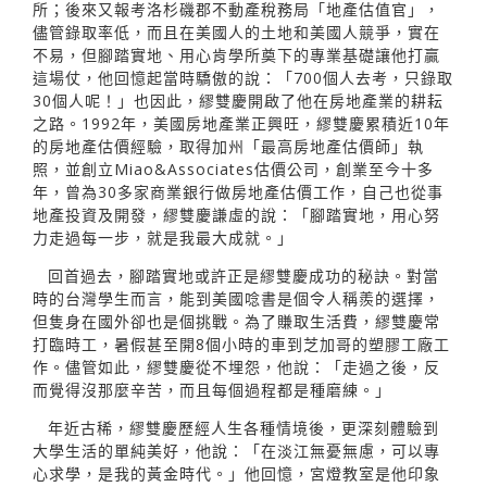
所；後來又報考洛杉磯郡不動產稅務局「地產估值官」，
儘管錄取率低，而且在美國人的土地和美國人競爭，實在
不易，但腳踏實地、用心肯學所奠下的專業基礎讓他打贏
這場仗，他回憶起當時驕傲的說：「700個人去考，只錄取
30個人呢！」也因此，繆雙慶開啟了他在房地產業的耕耘
之路。1992年，美國房地產業正興旺，繆雙慶累積近10年
的房地產估價經驗，取得加州「最高房地產估價師」執
照，並創立Miao&Associates估價公司，創業至今十多
年，曾為30多家商業銀行做房地產估價工作，自己也從事
地產投資及開發，繆雙慶謙虛的說：「腳踏實地，用心努
力走過每一步，就是我最大成就。」
回首過去，腳踏實地或許正是繆雙慶成功的秘訣。對當
時的台灣學生而言，能到美國唸書是個令人稱羨的選擇，
但隻身在國外卻也是個挑戰。為了賺取生活費，繆雙慶常
打臨時工，暑假甚至開8個小時的車到芝加哥的塑膠工廠工
作。儘管如此，繆雙慶從不埋怨，他說：「走過之後，反
而覺得沒那麼辛苦，而且每個過程都是種磨練。」
年近古稀，繆雙慶歷經人生各種情境後，更深刻體驗到
大學生活的單純美好，他說：「在淡江無憂無慮，可以專
心求學，是我的黃金時代。」他回憶，宮燈教室是他印象