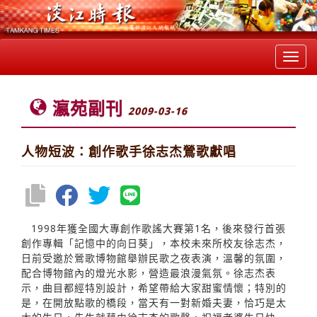
Toggl
navig
瀛苑副刊
2009-03-16
人物短波：創作歌手徐志杰鶯歌獻唱
1998年獲全國大專創作歌謠大賽第1名，後來發行首張
創作專輯「記憶中的向日葵」，本校未來所校友徐志杰，
日前受邀於鶯歌博物館舉辦民歌之夜表演，溫馨的氛圍，
配合博物館內的燈光水影，營造最浪漫氣氛。徐志杰表
示，曲目都經特別設計，希望帶給大家甜蜜情懷；特別的
是，在開放點歌的橋段，當天有一對新婚夫妻，恰巧是太