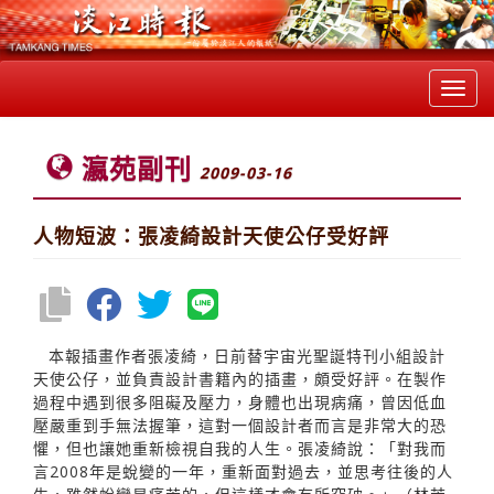
Toggl
navig
瀛苑副刊
2009-03-16
人物短波：張凌綺設計天使公仔受好評
本報插畫作者張凌綺，日前替宇宙光聖誕特刊小組設計
天使公仔，並負責設計書籍內的插畫，頗受好評。在製作
過程中遇到很多阻礙及壓力，身體也出現病痛，曾因低血
壓嚴重到手無法握筆，這對一個設計者而言是非常大的恐
懼，但也讓她重新檢視自我的人生。張凌綺說：「對我而
言2008年是蛻變的一年，重新面對過去，並思考往後的人