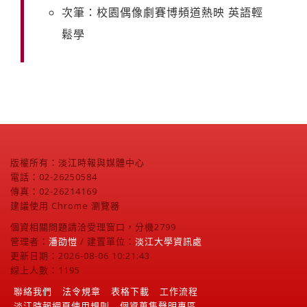
次筆：校園偶像劇賽博頻道熱映 英語輕
鬆學
版權所有：淡江時報與媒體中心
電話：02-26250584
傳真：02-26214169
建議使用 Chrome 瀏覽器
個資相關問題請洽受理窗口，分機2799
管理者：
潘劭愷
/ 建置單位：
淡江大學資訊處
更新日期：2026-08-06 10:21:43
線上人數：1195
聯絡我們
法令規章
表格下載
工作流程
淡江時報網頁使用規則
個資蒐集聲明專區