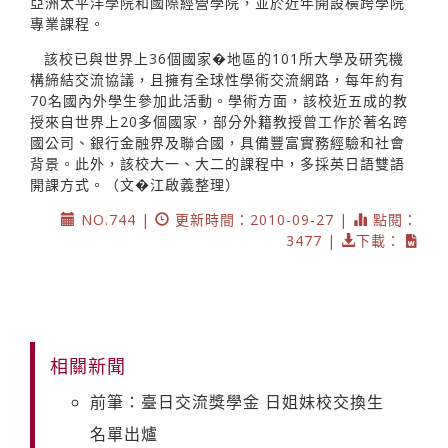
亞洲太平洋學院和國際經營學院，並於近年開設橫跨學院
專業課程。
該校已與世界上36個國家�地區的101所大學及研究機
構締結交流協議，且擁有全球性學術交流網路，每年約有
70名國內外學生參加此活動。學術方面，該校近五成的教
授來自世界上20多個國家，部分外籍教授曾工作於著名跨
國公司、銀行金融界及聯合國，具備豐富實務經驗和社會
背景。此外，該校大一、大二的課程中，多採英日語雙語
開課方式。（文�江啟義整理）
NO.744 |
更新時間：2010-09-27 |
點閱：
3477 |
下載：
相關新聞
前筆：臺日交流獎學金 日姐妹校交換生
名單出爐