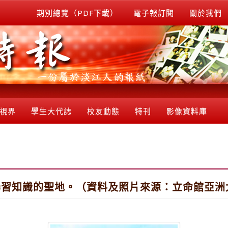
期別總覽（PDF下載）
電子報訂閱
關於我們
視界
學生大代誌
校友動態
特刊
影像資料庫
學習知識的聖地。（資料及照片來源：立命館亞洲