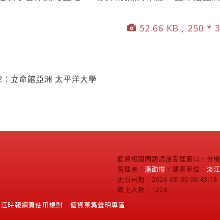
52.66 KB , 250 * 
之2：立命館亞洲 太平洋大學
個資相關問題請洽受理窗口，分機2
管理者：
潘劭愷
/ 建置單位：
淡
更新日期：2026-08-06 06:43:13
線上人數：1228
淡江時報網頁使用規則
個資蒐集聲明專區