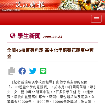
Toggl
navig
學生新聞
2009-03-23
全國45校菁英角逐 高中化學競賽花蓮高中奪
金
【記者戴瑞瑤淡水校園報導】由化學系主辦的全國
「2009鍾靈化學創意競賽」，於本月14日圓滿落幕。吸引
北一女、建中等45所高中職，5百多位學生組成173組參
賽。最後由花蓮高中奪金，薇閣中學包辦銀牌及銅牌，各
獲獎金30000元、15000元、10000元及獎狀；政大附中