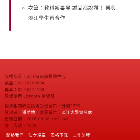
次筆：教科系畢展 誠品都說讚！ 樂與
淡江學生再合作
版權所有：淡江時報與媒體中心
電話：02-26250584
傳真：02-26214169
建議使用 Chrome 瀏覽器
個資相關問題請洽受理窗口，分機2799
管理者：
潘劭愷
/ 建置單位：
淡江大學資訊處
更新日期：2026-08-06 10:21:43
線上人數：1078
聯絡我們
法令規章
表格下載
工作流程