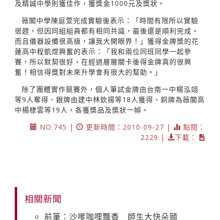
及精誠中學則獲佳作，獲獎金1000元及獎狀。
薇閣中學陳庭萱完成實驗後表示：「時間有限所以實驗
很趕，但因同組組員都有相同共識，最後還是順利完成。
而且儀器設備很高級，讓我大開眼界！」獲得金牌獎的花
蓮高中程凱煜興奮的表示：「我和兩位同班同學一起參
賽，所以默契很好，在經過層層關卡後得金牌真的很興
奮！相信得獎對未來升學會有很大的幫助。」
除了團體實作競賽外，個人筆試金牌由台南一中楊泓翊
等9人奪得、銀牌由建中林欽揚等18人獲得、銅牌為薇閣高
中楊棣雲等19人，各獲獎品及獎狀一幀。
NO.745 |
更新時間：2010-09-27 |
點閱：
2229 |
下載：
相關新聞
前筆：沙嗲咖哩飄香 師生大快朵頤