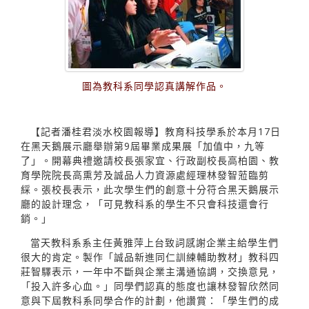
圖為教科系同學認真講解作品。
【記者潘桂君淡水校園報導】教育科技學系於本月17日
在黑天鵝展示廳舉辦第9屆畢業成果展「加值中，九等
了」。開幕典禮邀請校長張家宜、行政副校長高柏園、教
育學院院長高熏芳及誠品人力資源處經理林發智蒞臨剪
綵。張校長表示，此次學生們的創意十分符合黑天鵝展示
廳的設計理念，「可見教科系的學生不只會科技還會行
銷。」
當天教科系系主任黃雅萍上台致詞感謝企業主給學生們
很大的肯定。製作「誠品新進同仁訓練輔助教材」教科四
莊智驛表示，一年中不斷與企業主溝通協調，交換意見，
「投入許多心血。」同學們認真的態度也讓林發智欣然同
意與下屆教科系同學合作的計劃，他讚賞：「學生們的成