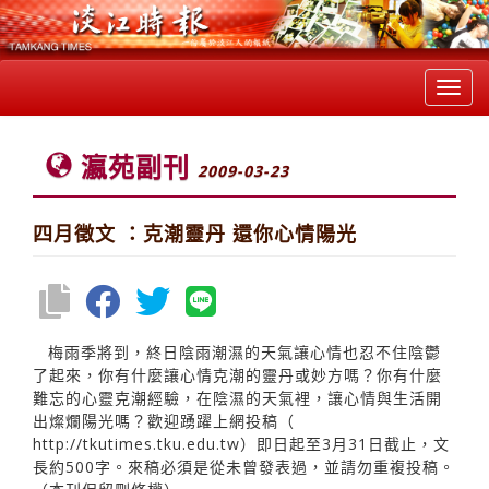
Toggl
navig
瀛苑副刊
2009-03-23
四月徵文 ：克潮靈丹 還你心情陽光
梅雨季將到，終日陰雨潮濕的天氣讓心情也忍不住陰鬱
了起來，你有什麼讓心情克潮的靈丹或妙方嗎？你有什麼
難忘的心靈克潮經驗，在陰濕的天氣裡，讓心情與生活開
出燦爛陽光嗎？歡迎踴躍上網投稿（
http://tkutimes.tku.edu.tw
）即日起至3月31日截止，文
長約500字。來稿必須是從未曾發表過，並請勿重複投稿。