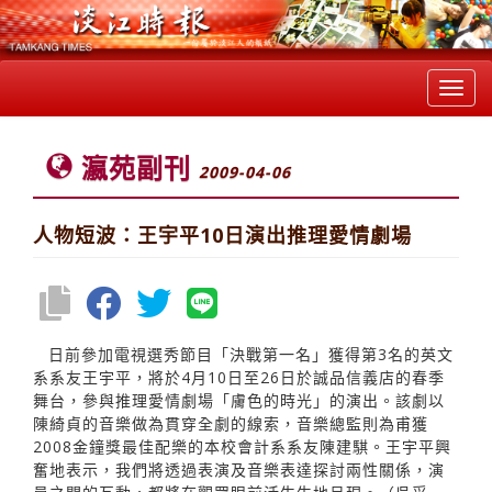
Toggl
navig
瀛苑副刊
2009-04-06
人物短波：王宇平10日演出推理愛情劇場
日前參加電視選秀節目「決戰第一名」獲得第3名的英文
系系友王宇平，將於4月10日至26日於誠品信義店的春季
舞台，參與推理愛情劇場「膚色的時光」的演出。該劇以
陳綺貞的音樂做為貫穿全劇的線索，音樂總監則為甫獲
2008金鐘獎最佳配樂的本校會計系系友陳建騏。王宇平興
奮地表示，我們將透過表演及音樂表達探討兩性關係，演