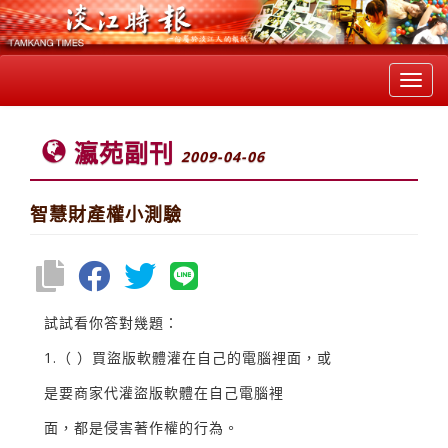
Toggl
navig
瀛苑副刊
2009-04-06
智慧財產權小測驗
試試看你答對幾題：
1.（ ）買盜版軟體灌在自己的電腦裡面，或
是要商家代灌盜版軟體在自己電腦裡
面，都是侵害著作權的行為。