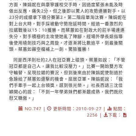
方面，陳娟妮在與康寧護校交手時，因過度緊張未能及時
做出反應，痛失2分，但之後即以驚人的攻勢連勝對手，以
23分的成績拿下積分賽第2。第二階段單淘汰賽，陳娟妮在
對上台大時，對手採被動守勢拖延時間，經過一番激烈的
拉鋸戰後以15：10獲勝。而蔡蕙如在對政大的前半場連連
失分，對手積極的主攻使她亂了陣腳，經場外學長姐指導
後使用繞劍技巧與之周旋，才逐漸將比數追平，到最後關
頭，蔡蕙如藉空檔補上一劍，驚險獲勝！
同是西洋劍社的2人在冠亞賽上碰頭，蔡蕙如說：「不管
冠亞都是自己人，讓我比較沒壓力。」比賽一開始雙方攻
守輪替，呈現拉鋸的賽況，但到後來由於陳娟妮使劍過於
急躁給了蔡蕙如還擊的機會，屈居亞軍。陳娟妮說：「我
們手牽手一起上台領獎，感到很光榮。」社長西語三沈佳
穎開心的說：「不到一年學弟妹們都漸趨成熟，我們既欣
慰又驕傲。」
NO.747 |
更新時間：2010-09-27 |
點閱：
2256 |
下載：