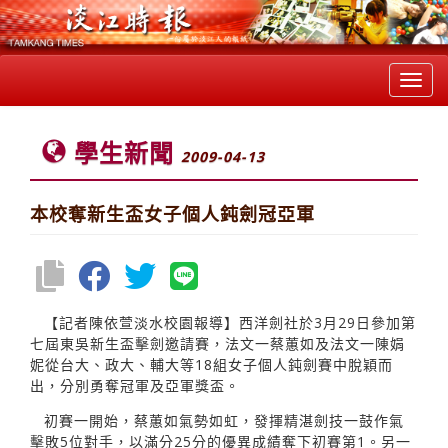
Toggl
navig
學生新聞
2009-04-13
本校奪新生盃女子個人鈍劍冠亞軍
【記者陳依萱淡水校園報導】西洋劍社於3月29日參加第
七屆東吳新生盃擊劍邀請賽，法文一蔡蕙如及法文一陳娟
妮從台大、政大、輔大等18組女子個人鈍劍賽中脫穎而
出，分別勇奪冠軍及亞軍獎盃。
初賽一開始，蔡蕙如氣勢如虹，發揮精湛劍技一鼓作氣
擊敗5位對手，以滿分25分的優異成績奪下初賽第1。另一