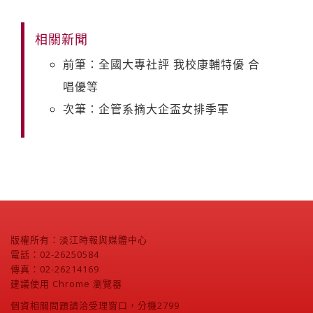
相關新聞
前筆：全國大專社評 我校康輔特優 合
唱優等
次筆：企管系摘大企盃女排季軍
版權所有：淡江時報與媒體中心
電話：02-26250584
傳真：02-26214169
建議使用 Chrome 瀏覽器
個資相關問題請洽受理窗口，分機2799