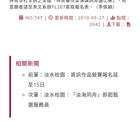
林肯學社主辦之全國「林肯蓋茨堡演講詞背誦比賽」，有
意願者請至英文系辦FL207索取報名表。（李佩穎）
NO.747 |
更新時間：2010-09-27 |
點閱：
2042 |
下載：
相關新聞
前筆：淡水校園：資訊作品競賽報名延
至15日
次筆：淡水校園：「淡海同舟」即起甄
選服務員