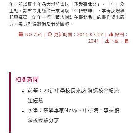
年，所以展出作品大部分皆以「我愛臺北縣」、「牛」為
主軸，期望臺北縣的未來可以「牛轉乾坤」。李奇茂現場
即興揮毫，創作一幅「華人團結在臺北縣」的畫作捐出義
賣，義賣所得將捐給弱勢團體。
NO.754 |
更新時間：2011-07-07 |
點閱：
2041 |
下載：
相關新聞
前筆：20餘中學校長來訪 將返校介紹淡
江經驗
次筆：莎學專家Novy、中研院士李遠鵬
蒞校經驗分享