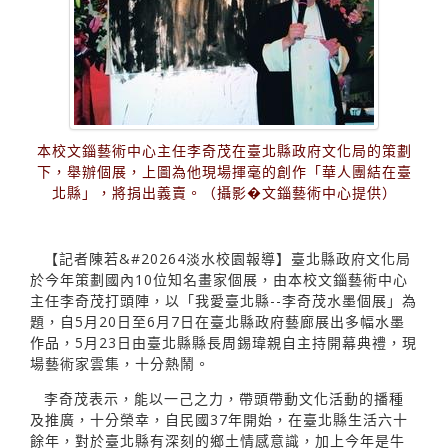
本校文錙藝術中心主任李奇茂在臺北縣政府文化局的策劃
下，舉辦個展，上圖為他現場揮毫的創作「華人團結在臺
北縣」，將捐出義賣。（攝影�文錙藝術中心提供）
【記者陳若&#20264淡水校園報導】臺北縣政府文化局
於今年策劃國內10位知名畫家個展，由本校文錙藝術中心
主任李奇茂打頭陣，以「我愛臺北縣--李奇茂水墨個展」為
題，自5月20日至6月7日在臺北縣政府藝廊展出多幅水墨
作品，5月23日由臺北縣縣長周錫瑋親自主持開幕典禮，現
場藝術家雲集，十分熱鬧。
李奇茂表示，能以一己之力，帶頭帶動文化活動的播種
及推廣，十分榮幸，自民國37年開始，在臺北縣生活六十
餘年，對於臺北縣有深刻的鄉土情感意識，加上今年是牛