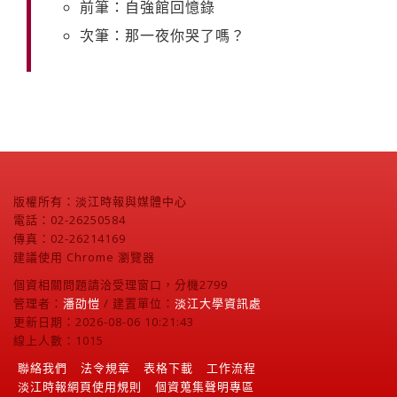
前筆：自強館回憶錄
次筆：那一夜你哭了嗎？
版權所有：淡江時報與媒體中心
電話：02-26250584
傳真：02-26214169
建議使用 Chrome 瀏覽器
個資相關問題請洽受理窗口，分機2799
管理者：
潘劭愷
/ 建置單位：
淡江大學資訊處
更新日期：2026-08-06 10:21:43
線上人數：1015
聯絡我們
法令規章
表格下載
工作流程
淡江時報網頁使用規則
個資蒐集聲明專區