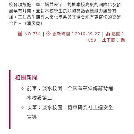
校各項設施。藍亞諾並表示，對於本校高度的國際化及發
展早有耳聞，並對本校學生良好的英語表達能力讚譽有
加。王伯昌則期許未來化學系與其協會能有更密切的交流
合作。（潘彥霓）
NO.754 |
更新時間：2010-09-27 |
點閱：
1859 |
下載：
相關新聞
前筆：淡水校園：全國蓋茲堡講辭背誦
本校獲第三
次筆：淡水校園：機車研究社上週安全
宣導