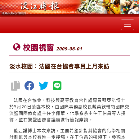
Toggl
navig
校園視窗
2009-06-01
淡水校園：法國在台協會專員上月來訪
法國在台協會，科技與高等教育合作處專員藍亞諾博士
於5月20日蒞臨本校，由國際事務副校長戴萬欽帶領國際交
流暨國際教育處主任李佩華、化學系系主任王伯昌等人接
待，並在驚聲國際會議廳進行簡報座談。
藍亞諾博士本次來訪，主要希望針對其協會的化學相關
計劃能與本校有進一步接觸。在王伯昌的帶領下，參觀本