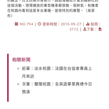
的觀念。日文四黃羚蓉表示，路過海報街才看到機研社的
這個活動，現場擺放的重型機車都很酷、很帥氣，有機會
在校園內看到這麼多台重機，是很特別的展覽。（吳家
彤）
NO.754 |
更新時間：2010-09-27 |
點閱：
2112 |
下載：
相關新聞
前筆：淡水校園：法國在台協會專員上
月來訪
次筆：蘭陽校園：全英語畢業典禮今日
預演