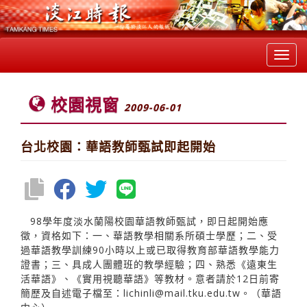
Toggl
navig
校園視窗
2009-06-01
台北校園：華語教師甄試即起開始
98學年度淡水蘭陽校園華語教師甄試，即日起開始應
徵，資格如下：一、華語教學相關系所碩士學歷；二、受
過華語教學訓練90小時以上或已取得教育部華語教學能力
證書；三、具成人團體班的教學經驗；四、熟悉《遠東生
活華語》、《實用視聽華語》等教材。意者請於12日前寄
簡歷及自述電子檔至：lichinli@mail.tku.edu.tw。（華語