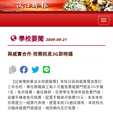
Toggl
navig
學校要聞
2009-09-21
與威寶合作 校務訊息3G即時通
【記者陳韵蓁淡水校園報導】本校日前與威寶電信簽訂
三年合約，專任教職員工每人可獲免費威寶門號及3G手機
1支，免月租費。兼任教師、在學學生等得申請免費門號，
自備手機者免月租費，配置手機者月租費99元。未來本校
亦將建立一威寶代表號，建置本校3G通訊環境，本校校內
分機與威寶門號通話，視同網內互打免費。