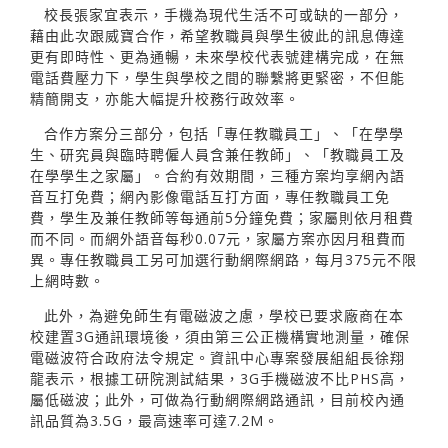
校長張家宜表示，手機為現代生活不可或缺的一部分，
藉由此次跟威寶合作，希望教職員與學生彼此的訊息傳達
更有即時性、更為通暢，未來學校代表號建構完成，在無
電話費壓力下，學生與學校之間的聯繫將更緊密，不但能
精簡開支，亦能大幅提升校務行政效率。
合作方案分三部分，包括「專任教職員工」、「在學學
生、研究員與臨時聘僱人員含兼任教師」、「教職員工及
在學學生之家屬」。合約有效期間，三種方案均享網內語
音互打免費；網內影像電話互打方面，專任教職員工免
費，學生及兼任教師等每通前5分鐘免費；家屬則依月租費
而不同。而網外語音每秒0.07元，家屬方案亦因月租費而
異。專任教職員工另可加選行動網際網路，每月375元不限
上網時數。
此外，為避免師生有電磁波之慮，學校已要求廠商在本
校建置3G通訊環境後，須由第三公正機構實地測量，確保
電磁波符合政府法令規定。資訊中心專案發展組組長徐翔
龍表示，根據工研院測試結果，3G手機磁波不比PHS高，
屬低磁波；此外，可做為行動網際網路通訊，目前校內通
訊品質為3.5G，最高速率可達7.2M。