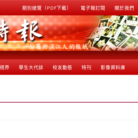
期別總覽（PDF下載）
電子報訂閱
關於我們
視界
學生大代誌
校友動態
特刊
影像資料庫