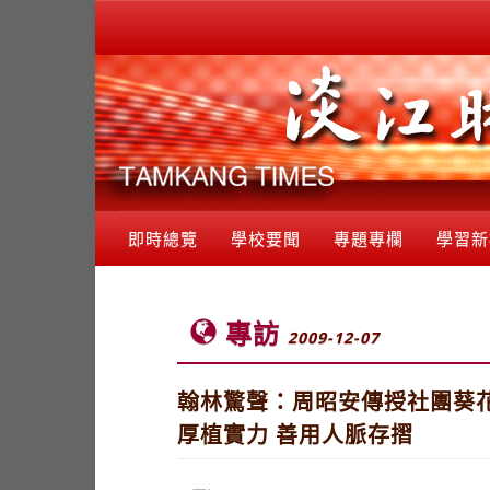
即時總覽
學校要聞
專題專欄
學習新
專訪
2009-12-07
翰林驚聲：周昭安傳授社團葵花
厚植實力 善用人脈存摺