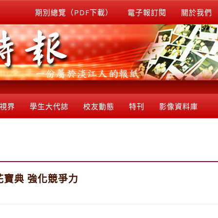
期別總覽（PDF下載）
電子報訂閱
關於我們
視界
學生大代誌
校友動態
特刊
影像資料庫
寶典 強化競爭力