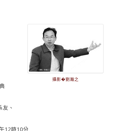
攝影�劉瀚之
典
系友、
午12時10分