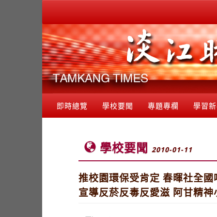
即時總覽
學校要聞
專題專欄
學習新
學校要聞
2010-01-11
推校園環保受肯定 春暉社全國
宣導反菸反毒反愛滋 阿甘精神