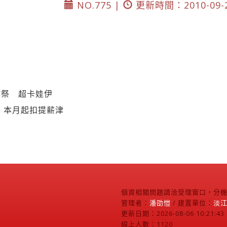
NO.775 |
更新時間：2010-09-
年祭 超卡娃伊
 本月起扣提薪津
個資相關問題請洽受理窗口，分機2
管理者：
潘劭愷
/ 建置單位：
淡
更新日期：2026-08-06 10:21:43
線上人數：1120