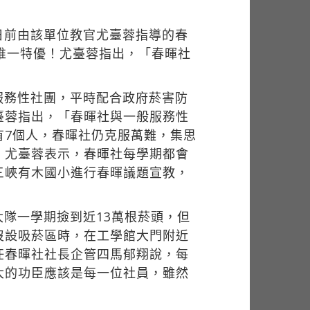
日前由該單位教官尤臺蓉指導的春
唯一特優！尤臺蓉指出，「春暉社
」
服務性社團，平時配合政府菸害防
臺蓉指出，「春暉社與一般服務性
有7個人，春暉社仍克服萬難，集思
，尤臺蓉表示，春暉社每學期都會
三峽有木國小進行春暉議題宣教，
隊一學期撿到近13萬根菸頭，但
沒設吸菸區時，在工學館大門附近
任春暉社社長企管四馬郁翔說，每
大的功臣應該是每一位社員，雖然