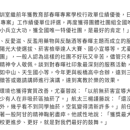
訓室繼前年獲教育部春暉專案學校行政單位績優後，
暉專案」工作績優單位評選，再度獲得團體社團組全國
小兵立大功，獲全國唯一特優社團，是最好的肯定！
、反愛滋、反濫用藥物與反酗酒等春暉主題而成立的
陽光大使選拔、菸害檢舉達人大賽、國小宣導等。尤
團」，一般人認為這樣的社團不好玩又辛苦，儘管只
精神令人敬佩。談到對春暉社印象最深刻的服務活動
如中山、天生國小等，今年更與板橋高中合辦，遠到
徵答或邀請講師進行演講，達到寓教於樂的效果。
環境也獲得實質改善，尤臺蓉說：「以前無菸害宣導大
少有人在非吸菸區抽菸了。」航太三楊謹籐說：「還
外，幾乎看不到同學抽菸，空氣變得清新許多。」前
著一股阿甘的精神鞠躬盡瘁。他感性地說：「獲獎最
校更進步、更好，就是對我們最好的鼓舞。」