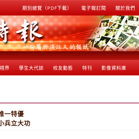
期別總覽（PDF下載）
電子報訂閱
關於我們
視界
學生大代誌
校友動態
特刊
影像資料庫
唯一特優
小兵立大功