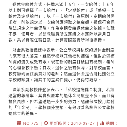
退休金給付方式，任職未滿十五年，一次給付；十五年
以上則可選擇「一次給付」、「定期給付」或「兼領一次
給付及定期給付」；以「一次給付」為原則，定期給付需
求者，則依規定以一次給付應領取之總金額，投保符合保
險法規定之年金保險，作為定期發給退休金之依據。任職
不足一個月者，以該教職員所支薪級之本薪除以當月日
數，乘以實際任職日數，計算實際薪資所得後提撥。
財金系教授聶建中表示，公立學校與私校的退休金制度
向來有很大落差，雖然學校以其他福利補強，但對於彌補
師資的流失成效有限，現在新的制度打破固有機制，老師
的心理會較平衡；其次，退休之後有保障，對學校而言，
較有籌碼留住素質好的老師；然而退休金是否能比照公立
學校的額度，讓其中的差異性變小，仍尚待觀察。
決策系副教授陳登源表示，「私校退撫儲金制度」若無
適當的報酬率，其實與原本的退休金制度差不多，而且有
投資風險，但希望透過一步步的努力，醞釀保險按月給付
的「年金制」、學校額外提撥，有效改善私校與公立學校
退休金的差異。
NO.775 |
更新時間：2010-09-27 |
點閱：