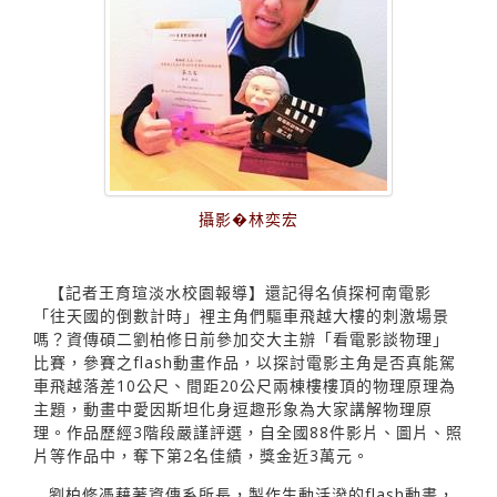
攝影�林奕宏
【記者王育瑄淡水校園報導】還記得名偵探柯南電影
「往天國的倒數計時」裡主角們驅車飛越大樓的刺激場景
嗎？資傳碩二劉柏修日前參加交大主辦「看電影談物理」
比賽，參賽之flash動畫作品，以探討電影主角是否真能駕
車飛越落差10公尺、間距20公尺兩棟樓樓頂的物理原理為
主題，動畫中愛因斯坦化身逗趣形象為大家講解物理原
理。作品歷經3階段嚴謹評選，自全國88件影片、圖片、照
片等作品中，奪下第2名佳績，獎金近3萬元。
劉柏修憑藉著資傳系所長，製作生動活潑的flash動畫，