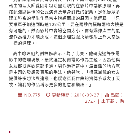
藉由物理大師愛因斯坦活靈活現的在影片中講解原理，再
搭配淺顯易懂的公式演算及量身訂做的配樂，是他從眾多
理工科系的學生作品當中脫穎而出的原因。他解釋：「只
要讓車子加速到時速108公里，要在兩秒內橫跨兩棟大樓是
有可能的，然而影片中會場空間太小，需有爆炸產生的氣
流作為推力才能達成，這個原理就跟火箭發射上外太空是
一樣的道理。」
高中唸理組的劉柏修表示，為了比賽，他研究過許多電
影中的物理現象，最終選定柯南電影作為主題，因為他與
女友都很喜歡這部卡通。製作過程當中，最困難的地方就
是主題的發想及表現的手法，他笑說：「很感謝我的女友
提供許多想法與建議，也感謝幫我作曲的資傳系系友丁天
牧，讓我的作品增添更多的創意和樂趣。」
NO.775 |
更新時間：2010-09-27 |
點閱：
2727 |
下載：