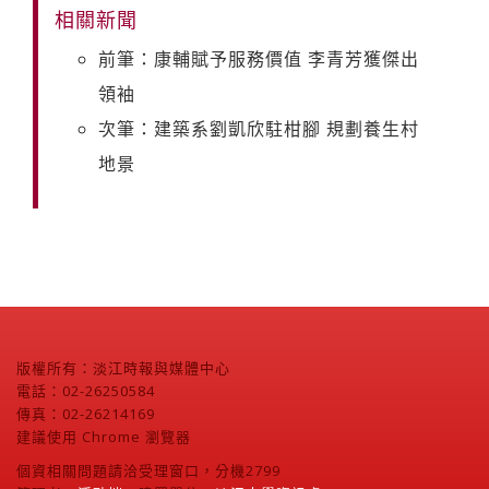
相關新聞
前筆：康輔賦予服務價值 李青芳獲傑出
領袖
次筆：建築系劉凱欣駐柑腳 規劃養生村
地景
版權所有：淡江時報與媒體中心
電話：02-26250584
傳真：02-26214169
建議使用 Chrome 瀏覽器
個資相關問題請洽受理窗口，分機2799