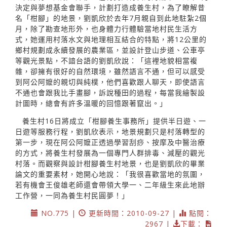
決定與夢想基金會聯手，計劃打造成養生村，為了瞭解昔
名「柑腳」的地景，劉凱欣於去年7月親自到此地駐紮2個
月，除了勘查地形外，也身體力行體驗當地村民生活方
式，她運用村落水文與地理相互結合的特點，將12公里的
鄉村規劃成永續發展的農業區，並設計登山步道、公車亭
等觀光景點，不諳台語的劉凱欣說：「這裡地貌相當複
雜，卻擁有很好的自然環境，雖然語言不通，但可以感受
到阿公阿嬤的親切與純樸，他們喜歡跟人聊天，即使語言
不通也會跟我比手畫腳，訴說種田的過程，每當我繪製設
計圖時，總會有許多溫暖的回憶跟著竄出。」
養生村16日將成立「柑腳養生事務所」提供半日遊、一
日遊等服務行程，劉凱欣表示，地景規劃只是村落轉型的
第一步，現在阿公阿嬤正透過學習刮痧、按摩及中醫治療
的方式，將養生村發展為一個專門人群排毒、減壓的觀光
村落。而觀察與設計柑腳養生村地景，也是劉凱欣的畢業
論文的重要素材，她開心地說：「我很喜歡當地的氛圍，
若有機會王俊雄老師還會帶領大學一、二年級生來此地辦
工作營，一同為養生村民圓夢！」
NO.775 |
更新時間：2010-09-27 |
點閱：
2967 |
下載：