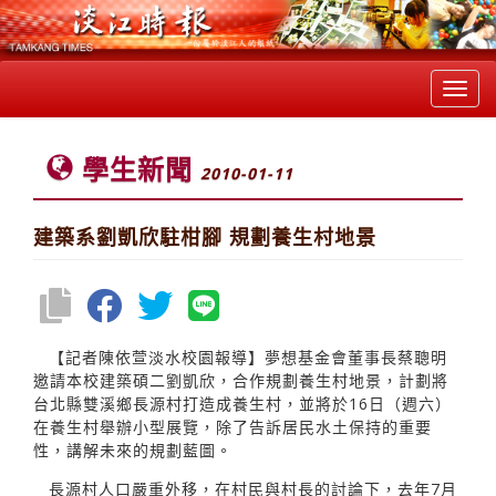
Toggl
navig
學生新聞
2010-01-11
建築系劉凱欣駐柑腳 規劃養生村地景
【記者陳依萱淡水校園報導】夢想基金會董事長蔡聰明
邀請本校建築碩二劉凱欣，合作規劃養生村地景，計劃將
台北縣雙溪鄉長源村打造成養生村，並將於16日（週六）
在養生村舉辦小型展覽，除了告訴居民水土保持的重要
性，講解未來的規劃藍圖。
長源村人口嚴重外移，在村民與村長的討論下，去年7月