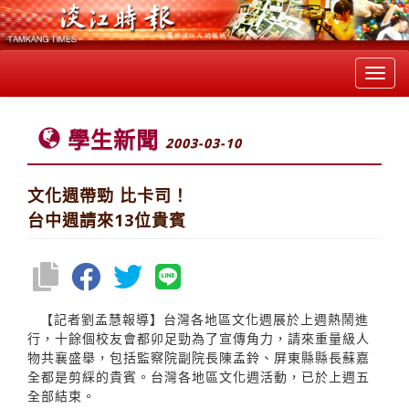
Toggl
navig
學生新聞
2003-03-10
文化週帶勁 比卡司！
台中週請來13位貴賓
【記者劉孟慧報導】台灣各地區文化週展於上週熱鬧進
行，十餘個校友會都卯足勁為了宣傳角力，請來重量級人
物共襄盛舉，包括監察院副院長陳孟鈴、屏東縣縣長蘇嘉
全都是剪綵的貴賓。台灣各地區文化週活動，已於上週五
全部結束。