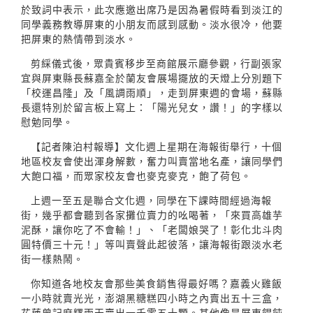
於致詞中表示，此次應邀出席乃是因為暑假時看到淡江的
同學義務教導屏東的小朋友而感到感動。淡水很冷，他要
把屏東的熱情帶到淡水。
剪綵儀式後，眾貴賓移步至商館展示廳參觀，行副張家
宜與屏東縣長蘇嘉全於蘭友會展場擺放的天燈上分別題下
「校運昌隆」及「風調雨順」，走到屏東週的會場，蘇縣
長還特別於留言板上寫上：「陽光兒女，讚！」的字樣以
慰勉同學。
【記者陳泊村報導】文化週上星期在海報街舉行，十個
地區校友會使出渾身解數，奮力叫賣當地名產，讓同學們
大飽口福，而眾家校友會也麥克麥克，飽了荷包。
上週一至五是聯合文化週，同學在下課時間經過海報
街，幾乎都會聽到各家攤位賣力的吆喝著，「來買高雄芋
泥酥，讓你吃了不會輸！」、「老闆娘哭了！彰化北斗肉
圓特價三十元！」等叫賣聲此起彼落，讓海報街跟淡水老
街一樣熱鬧。
你知道各地校友會那些美食銷售得最好嗎？嘉義火雞飯
一小時就賣光光，澎湖黑糖糕四小時之內賣出五十三盒，
花蓮曾記麻糬兩天賣出一千零五十顆。其他像是屏東餛飩