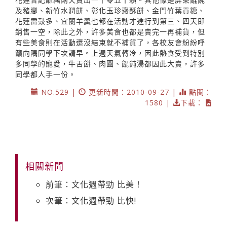
及豬腳、新竹水潤餅、彰化玉珍齋酥餅、金門竹葉貢糖、
花蓮雷鼓多、宜蘭羊羹也都在活動才進行到第三、四天即
銷售一空，除此之外，許多美食也都是賣完一再補貨，但
有些美食則在活動還沒結束就不補貨了，各校友會紛紛呼
籲向隅同學下次請早。上週天氣轉冷，因此熱食受到特別
多同學的寵愛，牛舌餅、肉圓、餛飩湯都因此大賣，許多
同學都人手一份。
NO.529 |
更新時間：2010-09-27 |
點閱：
1580 |
下載：
相關新聞
前筆：文化週帶勁 比美！
次筆：文化週帶勁 比快!