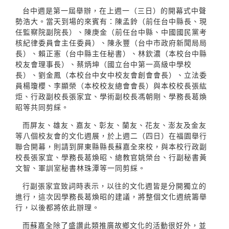
台中週是第一屆舉辦，在上週一（三日）的開幕式中聲
勢浩大。當天到場的來賓有：陳孟鈴（前任台中縣長、現
任監察院副院長）、陳庚金（前任台中縣、中國國民黨考
核紀律委員會主任委員）、陳永豐（台中市政府新聞局局
長）、賴正憲（台中縣主任秘書）、林欽濃（本校台中縣
校友會理事長）、蔡炳坤（國立台中第一高級中學校
長）、劉金鳳（本校台中女中校友會創會會長）、立法委
員楊瓊櫻、李顯榮（本校校友總會會長）與本校校長張紘
炬、行政副校長張家宜、學術副校長馮朝剛、學務長葛煥
昭等共同剪綵。
而屏友、雄友、嘉友、彰友、蘭友、花友、澎友及金友
等八個校友會的文化週展，於上週二（四日）在福園舉行
聯合開幕，則請到屏東縣縣長蘇嘉全來校，與本校行政副
校長張家宜、學務長葛煥昭、總教官姚榮台、行副秘書黃
文智、軍訓室秘書林珠潭等一同剪綵。
行副張家宜致詞時表示，以往的文化週皆是分開獨立的
進行，這次因學務長葛煥昭的建議，將整個文化週統籌舉
行，以後都將依此辦理。
而蘇嘉全除了盛讚此類推廣故鄉文化的活動很好外，並