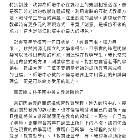
特別訓練。我認為師培中心在課程上的規劃相當活潑，像
是張雅芳老師的教學媒體課程，利用電腦的互動式教學方
法，激發學生學習的興趣，注重創意的展現，訓練我們在
教學時有更多元的表現方式，畢竟「創意」是模仿不來的
能力，這也是淡江師培中心最大的特色。
記得當年學校有一句口號是：「經費有限，腦力無
限。」雖然資源比國立的大學來得少，但事實的確證明腦
袋可以激盪出無限的可能，因此現在教導學生，我也常常
使用啟發式的方法，刺激學生思考。對於想要當老師的學
弟妹，建議大家「千萬不要把當老師的成功與否當成唯一
的目標」，師培中心教的不僅是教育上才用得到的知識與
理念，更是可以終身受用的能力。
嘉義縣立朴子國中英文教師陳怡君
當初因為興趣而選擇修習教育學程，進入師培中心、接
觸到關於教育的課程後，也才慢慢地發現自己的潛能，而
且還能將英文系所學應用在教育的領域上。現在，自己當
了老師，更能體會當年在課堂上所打下的基礎，該如何活
用在現實的教學現場，實踐自己所學。在課程的安排上，
像是「教育哲學」、「教育社會學」等，我認為裡頭所蘊