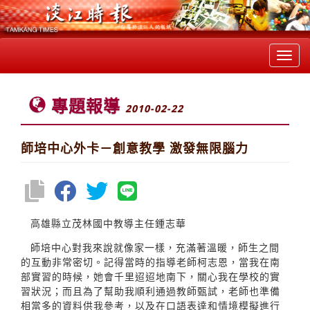
Toggl
navig
專題報導
2010-02-22
師培中心外卡－創意教學 激發無限腦力
高雄縣立茂林國中教導主任鍾志華
師培中心對我來說就像家一樣，充滿著溫暖，師生之間
的互動非常密切。記得當時的指導老師柯志恩，當我在南
部實習的時候，她會千里迢迢地南下，關心我在學校的實
習狀況；而且為了幫助我順利通過教師甄試，老師也準備
相當多的資料供我參考，以及在口語表達和情境模擬進行