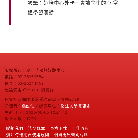
次筆：師培中心外卡－會讀學生的心 掌
握學習關鍵
版權所有：淡江時報與媒體中心
電話：02-26250584
傳真：02-26214169
建議使用 Chrome 瀏覽器
個資相關問題請洽受理窗口，分機2799
管理者：
潘劭愷
/ 建置單位：
淡江大學資訊處
更新日期：2026-08-06 10:21:43
線上人數：1228
聯絡我們
法令規章
表格下載
工作流程
淡江時報網頁使用規則
個資蒐集聲明專區