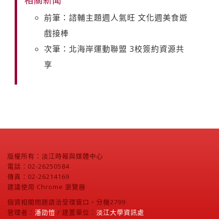
前筆：諮輔主題週人氣旺 文化週美食遊
戲接棒
次筆：北海岸運動聯盟 3校簽約資源共
享
版權所有：淡江時報與媒體中心
電話：02-26250584
傳真：02-26214169
建議使用 Chrome 瀏覽器
個資相關問題請洽受理窗口，分機2799
管理者：
潘劭愷
/ 建置單位：
淡江大學資訊處