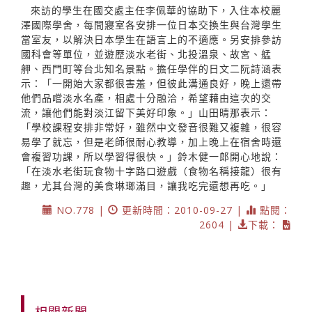
來訪的學生在國交處主任李佩華的協助下，入住本校麗
澤國際學舍，每間寢室各安排一位日本交換生與台灣學生
當室友，以解決日本學生在語言上的不適應。另安排參訪
國科會等單位，並遊歷淡水老街、北投溫泉、故宮、艋
舺、西門町等台北知名景點。擔任學伴的日文二阮詩涵表
示：「一開始大家都很害羞，但彼此溝通良好，晚上還帶
他們品嚐淡水名產，相處十分融洽，希望藉由這次的交
流，讓他們能對淡江留下美好印象。」山田晴那表示：
「學校課程安排非常好，雖然中文發音很難又複雜，很容
易學了就忘，但是老師很耐心教導，加上晚上在宿舍時還
會複習功課，所以學習得很快。」鈴木健一郎開心地說：
「在淡水老街玩食物十字路口遊戲（食物名稱接龍）很有
趣，尤其台灣的美食琳瑯滿目，讓我吃完還想再吃。」
NO.778 |
更新時間：2010-09-27 |
點閱：
2604 |
下載：
相關新聞