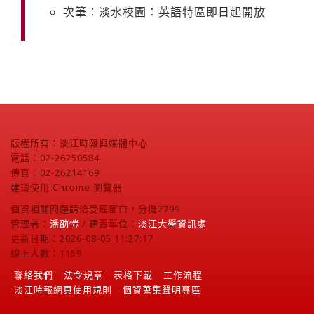
次筆：淡水校園：英語特區即日起開放
版權所有：淡江時報與媒體中心
電話：02-26250584
傳真：02-26214169
建議使用 Chrome 瀏覽器
個資相關問題請洽受理窗口，分機2799
管理者：
潘劭愷
/ 建置單位：
淡江大學資訊處
更新日期：2026-08-05 11:27:17
線上人數：1159
聯絡我們
法令規章
表格下載
工作流程
淡江時報網頁使用規則
個資蒐集聲明專區