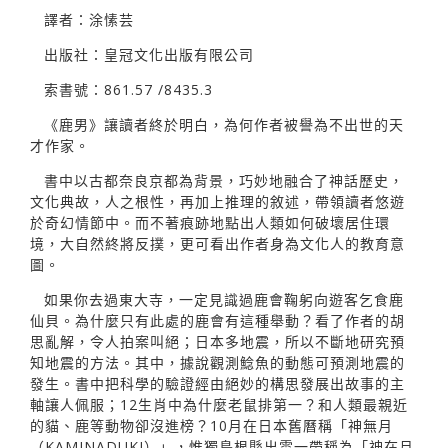
譯者：涂愫芸
出版社：皇冠文化出版有限公司
索書號：861.57 /8435.3
《鹿男》讓讀者終於明白，為何作者被譽為不出世的天
才作家。
書中以古都奈良京都為背景，巧妙地融合了神話歷史，
文化典故，人之根性，再加上推理的敘述，帶領讀者悠遊
於奇幻情節中。而不著痕跡地點出人類如何破壞居住環
境，大自然終將反撲，更可看出作者身為文化人的教育意
圖。
如果你去過東大寺，一定見識過鹿會鞠躬向遊客乞食鹿
仙貝。為什麼只有此處的鹿會有這種舉動？看了作者的胡
思亂解，令人拍案叫絕；日本多地震，所以不斷地研究預
知地震的方法。其中，據說觀測鯰魚的動態可預測地震的
發生。書中把科學的驗證經由絕妙的構思發展出故事的主
軸讓人佩服；12生肖中為什麼老鼠排第一？和人類最親近
的貓、鹿等動物卻沒進榜？10月在日本舊曆稱「神無月
（KAMINADUKI）」，惟獨島根縣出雲一帶稱為「神在月