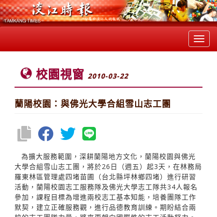
Toggl
navig
校園視窗
2010-03-22
蘭陽校園：與佛光大學合組雪山志工團
為擴大服務範圍，深耕蘭陽地方文化，蘭陽校園與佛光
大學合組雪山志工團，將於26日（週五）起3天，在林務局
羅東林區管理處四堵苗圃（台北縣坪林鄉四堵）進行研習
活動，蘭陽校園志工服務隊及佛光大學志工隊共34人報名
參加，課程目標為增進兩校志工基本知能，培養團隊工作
默契，建立正確服務觀，進行品德教育訓練。期盼結合兩