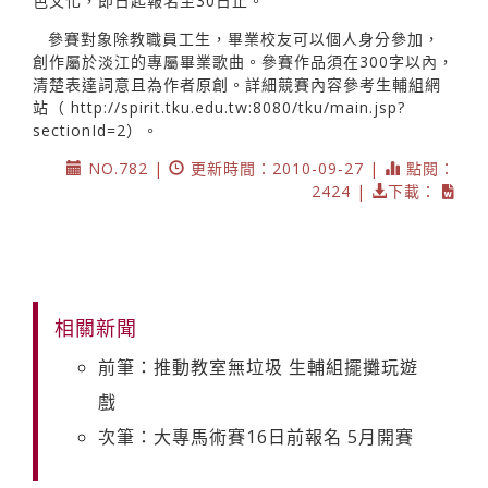
色文化，即日起報名至30日止。
參賽對象除教職員工生，畢業校友可以個人身分參加，
創作屬於淡江的專屬畢業歌曲。參賽作品須在300字以內，
清楚表達詞意且為作者原創。詳細競賽內容參考生輔組網
站（
http://spirit.tku.edu.tw
:8080/tku/main.jsp?
sectionId=2）。
NO.782 |
更新時間：2010-09-27 |
點閱：
2424 |
下載：
相關新聞
前筆：推動教室無垃圾 生輔組擺攤玩遊
戲
次筆：大專馬術賽16日前報名 5月開賽