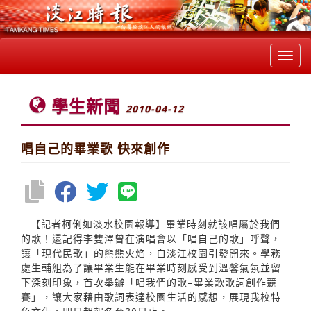
Toggl
navig
學生新聞
2010-04-12
唱自己的畢業歌 快來創作
【記者柯俐如淡水校園報導】畢業時刻就該唱屬於我們
的歌！還記得李雙澤曾在演唱會以「唱自己的歌」呼聲，
讓「現代民歌」的熊熊火焰，自淡江校園引發開來。學務
處生輔組為了讓畢業生能在畢業時刻感受到溫馨氣氛並留
下深刻印象，首次舉辦「唱我們的歌–畢業歌歌詞創作競
賽」，讓大家藉由歌詞表達校園生活的感想，展現我校特